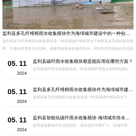
监利县多孔纤维棉雨水收集模块作为海绵城市建设中的一种创新材料
监利县多孔纤维棉雨水收集模块是一种采用碳纤维和高分子材料复合而成的新型材
料。它拥有高度多孔的结构，能够有效吸收和储存雨水，同时利用其独特的导流设
计，将雨水迅速排出，有效防止城市内涝的发生。此外，该材料还具有
监利县碳纤雨水收集模块都是能应用在哪些方面？
05. 11
监利县碳纤雨水收集模块是一种采用碳纤维复合材料制成的雨水收集装置，具有*、环保、可持续等诸多优点。这种模块的设计独特，结构轻巧且强度高，耐腐蚀，能够在各种环境条件下稳定运行。其广泛的应用领域不仅体现在城市规
2024
监利县多孔纤维棉雨水收集模块作为海绵城市建设中的一种创新材料
05. 11
监利县多孔纤维棉雨水收集模块是一种采用碳纤维和高分子材料复合而成的新型材料。它拥有高度多孔的结构，能够有效吸收和储存雨水，同时利用其独特的导流设计，将雨水迅速排出，有效防止城市内涝的发生。此外，该材料还具有
2024
监利县智能化碳纤雨水收集模块-海绵城市排水蓄水系统的优选项
05. 11
监利县随着城市化进程加快，城市面积不断扩大，给城市带来的问题也随之增加。其中之一就是水资源的短缺。雨水收集是一种解决城市水资源短缺的有效途径。在雨水收集技术中，智能化碳纤雨水收集模块的出现，为解决城市水资源
2024