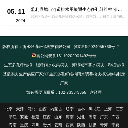
监利县城市河道排水用银通生态多孔纤维棉 渗透性好重量轻
05. 11
监利县银通生态多孔纤维棉储水能力特别强，大概是土壤的6倍，所以在下暴雨或者是严重的雨雪天气时，能将降水量很好的吸收掉，到了天气晴朗之后又会将这些水分蒸发到空气中。这种材料在绿化环保上能起到很大的作用，能够大
2024
版权所有：衡水银通环保科技有限公司
冀ICP备2024055766号-2
冀公网安备13110202001492号号
生态多孔纤维棉、碳纤雨水收集模块、海绵城市蓄水模块、种植岩棉
基质实力生产供应厂家;YT生态多孔纤维棉雨水调蓄模块标准参与制定
厂家
如有需要请联系：132-7333-3355 谢经理
北京
天津
河北
山西
内蒙古
辽宁
吉林
黑龙江
上海
江苏
浙江
安徽
福建
江西
山东
河南
湖北
湖南
广东
广西
海南
重庆
四川
贵州
云南
西藏
陕西
甘肃
青海
宁夏