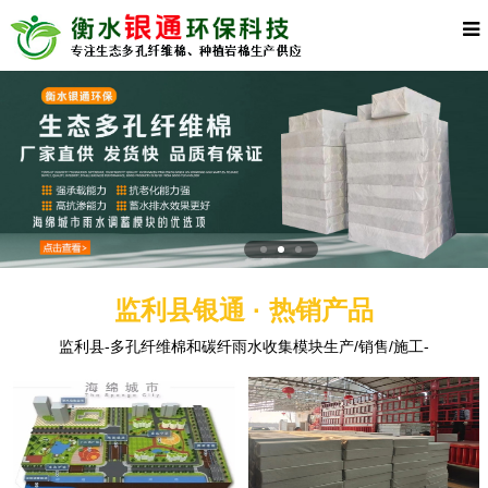
监利县银通 · 热销产品
监利县-多孔纤维棉和碳纤雨水收集模块生产/销售/施工-