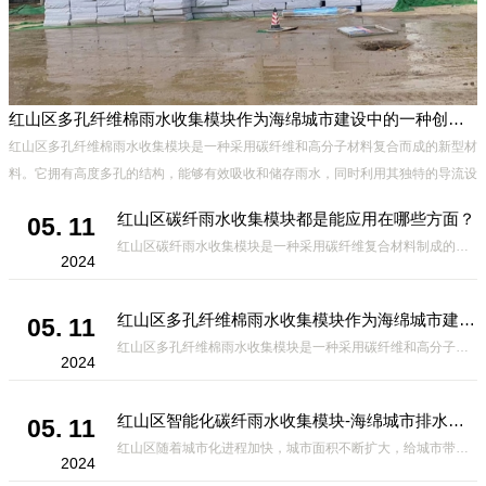
红山区多孔纤维棉雨水收集模块作为海绵城市建设中的一种创新材料
红山区多孔纤维棉雨水收集模块是一种采用碳纤维和高分子材料复合而成的新型材
料。它拥有高度多孔的结构，能够有效吸收和储存雨水，同时利用其独特的导流设
计，将雨水迅速排出，有效防止城市内涝的发生。此外，该材料还具有
红山区碳纤雨水收集模块都是能应用在哪些方面？
05. 11
红山区碳纤雨水收集模块是一种采用碳纤维复合材料制成的雨水收集装置，具有*、环保、可持续等诸多优点。这种模块的设计独特，结构轻巧且强度高，耐腐蚀，能够在各种环境条件下稳定运行。其广泛的应用领域不仅体现在城市规
2024
红山区多孔纤维棉雨水收集模块作为海绵城市建设中的一种创新材料
05. 11
红山区多孔纤维棉雨水收集模块是一种采用碳纤维和高分子材料复合而成的新型材料。它拥有高度多孔的结构，能够有效吸收和储存雨水，同时利用其独特的导流设计，将雨水迅速排出，有效防止城市内涝的发生。此外，该材料还具有
2024
红山区智能化碳纤雨水收集模块-海绵城市排水蓄水系统的优选项
05. 11
红山区随着城市化进程加快，城市面积不断扩大，给城市带来的问题也随之增加。其中之一就是水资源的短缺。雨水收集是一种解决城市水资源短缺的有效途径。在雨水收集技术中，智能化碳纤雨水收集模块的出现，为解决城市水资源
2024