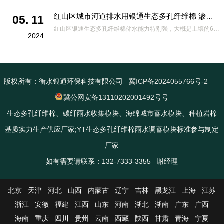
红山区城市河道排水用银通生态多孔纤维棉 渗透性好重量轻
05. 11
红山区银通生态多孔纤维棉储水能力特别强，大概是土壤的6倍，所以在下暴雨或者是严重的雨雪天气时，能将降水量很好的吸收掉，到了天气晴朗之后又会将这些水分蒸发到空气中。这种材料在绿化环保上能起到很大的作用，能够大
2024
版权所有：衡水银通环保科技有限公司
冀ICP备2024055766号-2
冀公网安备13110202001492号号
生态多孔纤维棉、碳纤雨水收集模块、海绵城市蓄水模块、种植岩棉
基质实力生产供应厂家;YT生态多孔纤维棉雨水调蓄模块标准参与制定
厂家
如有需要请联系：132-7333-3355 谢经理
北京
天津
河北
山西
内蒙古
辽宁
吉林
黑龙江
上海
江苏
浙江
安徽
福建
江西
山东
河南
湖北
湖南
广东
广西
海南
重庆
四川
贵州
云南
西藏
陕西
甘肃
青海
宁夏