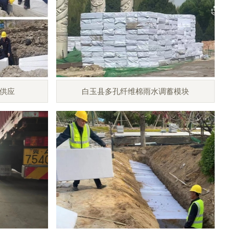
供应
白玉县多孔纤维棉雨水调蓄模块