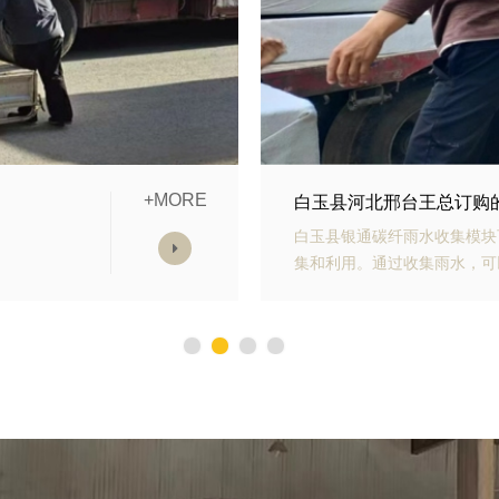
+MORE
模块发货中
白玉县山东青岛李经理订
雨水收
白玉县银通生态多孔纤维棉具
，减少
能力强、施工方便等优势。模