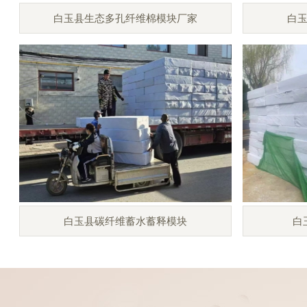
白玉县生态多孔纤维棉模块厂家
白
白玉县碳纤维蓄水蓄释模块
白