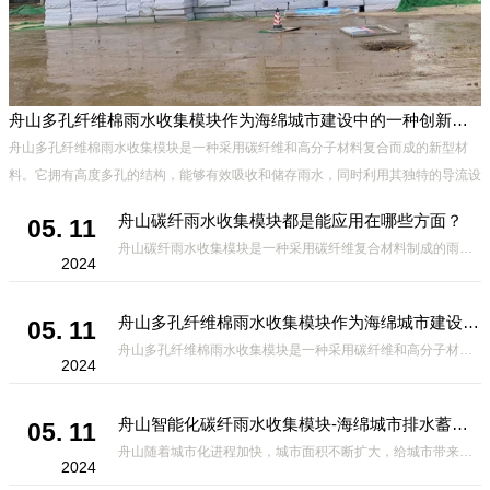
舟山多孔纤维棉雨水收集模块作为海绵城市建设中的一种创新材料
、
舟山多孔纤维棉雨水收集模块是一种采用碳纤维和高分子材料复合而成的新型材
能
料。它拥有高度多孔的结构，能够有效吸收和储存雨水，同时利用其独特的导流设
计，将雨水迅速排出，有效防止城市内涝的发生。此外，该材料还具有
舟山碳纤雨水收集模块都是能应用在哪些方面？
05. 11
舟山碳纤雨水收集模块是一种采用碳纤维复合材料制成的雨水收集装置，具有*、环保、可持续等诸多优点。这种模块的设计独特，结构轻巧且强度高，耐腐蚀，能够在各种环境条件下稳定运行。其广泛的应用领域不仅体现在城市规
2024
舟山多孔纤维棉雨水收集模块作为海绵城市建设中的一种创新材料
05. 11
舟山多孔纤维棉雨水收集模块是一种采用碳纤维和高分子材料复合而成的新型材料。它拥有高度多孔的结构，能够有效吸收和储存雨水，同时利用其独特的导流设计，将雨水迅速排出，有效防止城市内涝的发生。此外，该材料还具有
2024
舟山智能化碳纤雨水收集模块-海绵城市排水蓄水系统的优选项
05. 11
舟山随着城市化进程加快，城市面积不断扩大，给城市带来的问题也随之增加。其中之一就是水资源的短缺。雨水收集是一种解决城市水资源短缺的有效途径。在雨水收集技术中，智能化碳纤雨水收集模块的出现，为解决城市水资源
2024