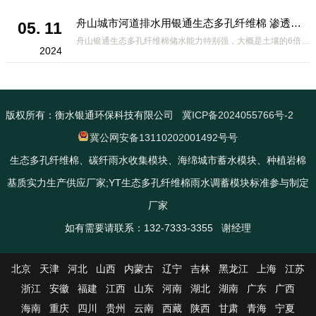
舟山城市河道排水用银通生态多孔纤维棉 渗透性好重量轻
05. 11
舟山银通生态多孔纤维棉储水能力特别强，大概是土壤的6倍，所以在下暴雨或者是严重的雨雪天气时，能将降水量很好的吸收掉，到了天气晴朗之后又会将这些水分蒸发到空气中。这种材料在绿化环保上能起到很大的作用，能够大
2024
版权所有：衡水银通环保科技有限公司
冀ICP备2024055766号-2
冀公网安备13110202001492号号
生态多孔纤维棉、碳纤雨水收集模块、海绵城市蓄水模块、种植岩棉
基质实力生产供应厂家;YT生态多孔纤维棉雨水调蓄模块标准参与制定
厂家
如有需要请联系：132-7333-3355 谢经理
北京
天津
河北
山西
内蒙古
辽宁
吉林
黑龙江
上海
江苏
浙江
安徽
福建
江西
山东
河南
湖北
湖南
广东
广西
海南
重庆
四川
贵州
云南
西藏
陕西
甘肃
青海
宁夏