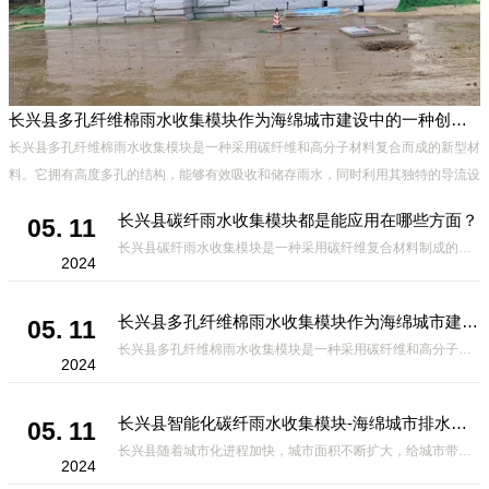
长兴县多孔纤维棉雨水收集模块作为海绵城市建设中的一种创新材料
长兴县多孔纤维棉雨水收集模块是一种采用碳纤维和高分子材料复合而成的新型材
料。它拥有高度多孔的结构，能够有效吸收和储存雨水，同时利用其独特的导流设
计，将雨水迅速排出，有效防止城市内涝的发生。此外，该材料还具有
长兴县碳纤雨水收集模块都是能应用在哪些方面？
05. 11
长兴县碳纤雨水收集模块是一种采用碳纤维复合材料制成的雨水收集装置，具有*、环保、可持续等诸多优点。这种模块的设计独特，结构轻巧且强度高，耐腐蚀，能够在各种环境条件下稳定运行。其广泛的应用领域不仅体现在城市规
2024
长兴县多孔纤维棉雨水收集模块作为海绵城市建设中的一种创新材料
05. 11
长兴县多孔纤维棉雨水收集模块是一种采用碳纤维和高分子材料复合而成的新型材料。它拥有高度多孔的结构，能够有效吸收和储存雨水，同时利用其独特的导流设计，将雨水迅速排出，有效防止城市内涝的发生。此外，该材料还具有
2024
长兴县智能化碳纤雨水收集模块-海绵城市排水蓄水系统的优选项
05. 11
长兴县随着城市化进程加快，城市面积不断扩大，给城市带来的问题也随之增加。其中之一就是水资源的短缺。雨水收集是一种解决城市水资源短缺的有效途径。在雨水收集技术中，智能化碳纤雨水收集模块的出现，为解决城市水资源
2024