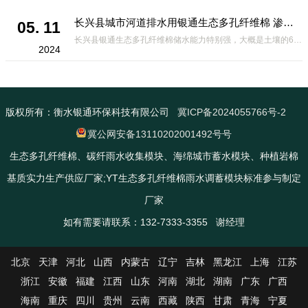
长兴县城市河道排水用银通生态多孔纤维棉 渗透性好重量轻
05. 11
长兴县银通生态多孔纤维棉储水能力特别强，大概是土壤的6倍，所以在下暴雨或者是严重的雨雪天气时，能将降水量很好的吸收掉，到了天气晴朗之后又会将这些水分蒸发到空气中。这种材料在绿化环保上能起到很大的作用，能够大
2024
版权所有：衡水银通环保科技有限公司
冀ICP备2024055766号-2
冀公网安备13110202001492号号
生态多孔纤维棉、碳纤雨水收集模块、海绵城市蓄水模块、种植岩棉
基质实力生产供应厂家;YT生态多孔纤维棉雨水调蓄模块标准参与制定
厂家
如有需要请联系：132-7333-3355 谢经理
北京
天津
河北
山西
内蒙古
辽宁
吉林
黑龙江
上海
江苏
浙江
安徽
福建
江西
山东
河南
湖北
湖南
广东
广西
海南
重庆
四川
贵州
云南
西藏
陕西
甘肃
青海
宁夏