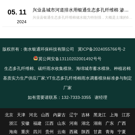
兴业县城市河道排水用银通生态多孔纤维棉 渗透性好重量轻
05. 11
兴业县银通生态多孔纤维棉储水能力特别强，大概是土壤的6倍，所以在下暴雨或者是严重的雨雪天气时，能将降水量很好的吸收掉，到了天气晴朗之后又会将这些水分蒸发到空气中。这种材料在绿化环保上能起到很大的作用，能够大
2024
版权所有：衡水银通环保科技有限公司
冀ICP备2024055766号-2
冀公网安备13110202001492号号
生态多孔纤维棉、碳纤雨水收集模块、海绵城市蓄水模块、种植岩棉
基质实力生产供应厂家;YT生态多孔纤维棉雨水调蓄模块标准参与制定
厂家
如有需要请联系：132-7333-3355 谢经理
北京
天津
河北
山西
内蒙古
辽宁
吉林
黑龙江
上海
江苏
浙江
安徽
福建
江西
山东
河南
湖北
湖南
广东
广西
海南
重庆
四川
贵州
云南
西藏
陕西
甘肃
青海
宁夏