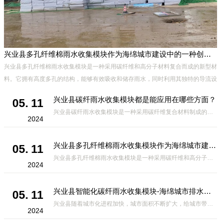
兴业县多孔纤维棉雨水收集模块作为海绵城市建设中的一种创新材料
兴业县多孔纤维棉雨水收集模块是一种采用碳纤维和高分子材料复合而成的新型材
料。它拥有高度多孔的结构，能够有效吸收和储存雨水，同时利用其独特的导流设
计，将雨水迅速排出，有效防止城市内涝的发生。此外，该材料还具有
兴业县碳纤雨水收集模块都是能应用在哪些方面？
05. 11
兴业县碳纤雨水收集模块是一种采用碳纤维复合材料制成的雨水收集装置，具有*、环保、可持续等诸多优点。这种模块的设计独特，结构轻巧且强度高，耐腐蚀，能够在各种环境条件下稳定运行。其广泛的应用领域不仅体现在城市规
2024
兴业县多孔纤维棉雨水收集模块作为海绵城市建设中的一种创新材料
05. 11
兴业县多孔纤维棉雨水收集模块是一种采用碳纤维和高分子材料复合而成的新型材料。它拥有高度多孔的结构，能够有效吸收和储存雨水，同时利用其独特的导流设计，将雨水迅速排出，有效防止城市内涝的发生。此外，该材料还具有
2024
兴业县智能化碳纤雨水收集模块-海绵城市排水蓄水系统的优选项
05. 11
兴业县随着城市化进程加快，城市面积不断扩大，给城市带来的问题也随之增加。其中之一就是水资源的短缺。雨水收集是一种解决城市水资源短缺的有效途径。在雨水收集技术中，智能化碳纤雨水收集模块的出现，为解决城市水资源
2024