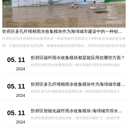
忻府区多孔纤维棉雨水收集模块作为海绵城市建设中的一种创新材料
忻府区多孔纤维棉雨水收集模块是一种采用碳纤维和高分子材料复合而成的新型材
料。它拥有高度多孔的结构，能够有效吸收和储存雨水，同时利用其独特的导流设
计，将雨水迅速排出，有效防止城市内涝的发生。此外，该材料还具有
忻府区碳纤雨水收集模块都是能应用在哪些方面？
05. 11
忻府区碳纤雨水收集模块是一种采用碳纤维复合材料制成的雨水收集装置，具有*、环保、可持续等诸多优点。这种模块的设计独特，结构轻巧且强度高，耐腐蚀，能够在各种环境条件下稳定运行。其广泛的应用领域不仅体现在城市规
2024
忻府区多孔纤维棉雨水收集模块作为海绵城市建设中的一种创新材料
05. 11
忻府区多孔纤维棉雨水收集模块是一种采用碳纤维和高分子材料复合而成的新型材料。它拥有高度多孔的结构，能够有效吸收和储存雨水，同时利用其独特的导流设计，将雨水迅速排出，有效防止城市内涝的发生。此外，该材料还具有
2024
忻府区智能化碳纤雨水收集模块-海绵城市排水蓄水系统的优选项
05. 11
忻府区随着城市化进程加快，城市面积不断扩大，给城市带来的问题也随之增加。其中之一就是水资源的短缺。雨水收集是一种解决城市水资源短缺的有效途径。在雨水收集技术中，智能化碳纤雨水收集模块的出现，为解决城市水资源
2024