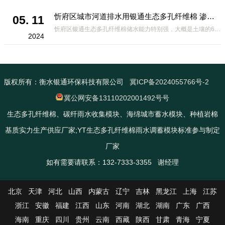
忻府区城市河道排水用银通生态多孔纤维棉 渗透性好重量轻
05. 11
忻府区银通生态多孔纤维棉储水能力特别强，大概是土壤的6倍，所以在下暴雨或者是严重的雨雪天气时，能将降水量很好的吸收掉，到了天气晴朗之后又会将这些水分蒸发到空气中。这种材料在绿化环保上能起到很大的作用，能够大
2024
版权所有：衡水银通环保科技有限公司
冀ICP备2024055766号-2
冀公网安备13110202001492号号
生态多孔纤维棉、碳纤雨水收集模块、海绵城市蓄水模块、种植岩棉
基质实力生产供应厂家;YT生态多孔纤维棉雨水调蓄模块标准参与制定
厂家
如有需要请联系：132-7333-3355 谢经理
北京
天津
河北
山西
内蒙古
辽宁
吉林
黑龙江
上海
江苏
浙江
安徽
福建
江西
山东
河南
湖北
湖南
广东
广西
海南
重庆
四川
贵州
云南
西藏
陕西
甘肃
青海
宁夏