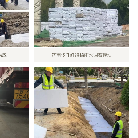
供应
济南多孔纤维棉雨水调蓄模块