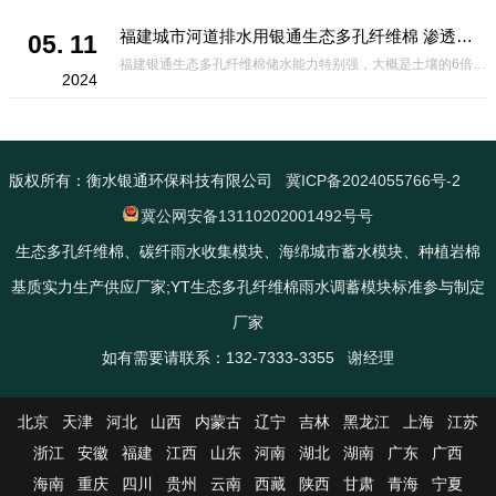
福建城市河道排水用银通生态多孔纤维棉 渗透性好重量轻
05. 11
福建银通生态多孔纤维棉储水能力特别强，大概是土壤的6倍，所以在下暴雨或者是严重的雨雪天气时，能将降水量很好的吸收掉，到了天气晴朗之后又会将这些水分蒸发到空气中。这种材料在绿化环保上能起到很大的作用，能够大
2024
版权所有：衡水银通环保科技有限公司
冀ICP备2024055766号-2
冀公网安备13110202001492号号
生态多孔纤维棉、碳纤雨水收集模块、海绵城市蓄水模块、种植岩棉
基质实力生产供应厂家;YT生态多孔纤维棉雨水调蓄模块标准参与制定
厂家
如有需要请联系：132-7333-3355 谢经理
北京
天津
河北
山西
内蒙古
辽宁
吉林
黑龙江
上海
江苏
浙江
安徽
福建
江西
山东
河南
湖北
湖南
广东
广西
海南
重庆
四川
贵州
云南
西藏
陕西
甘肃
青海
宁夏