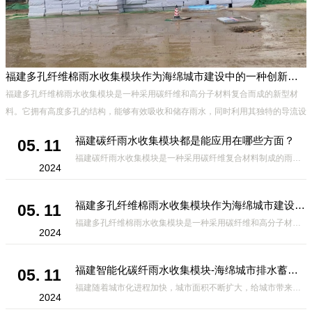
福建多孔纤维棉雨水收集模块作为海绵城市建设中的一种创新材料
、
福建多孔纤维棉雨水收集模块是一种采用碳纤维和高分子材料复合而成的新型材
能
料。它拥有高度多孔的结构，能够有效吸收和储存雨水，同时利用其独特的导流设
计，将雨水迅速排出，有效防止城市内涝的发生。此外，该材料还具有
福建碳纤雨水收集模块都是能应用在哪些方面？
05. 11
福建碳纤雨水收集模块是一种采用碳纤维复合材料制成的雨水收集装置，具有*、环保、可持续等诸多优点。这种模块的设计独特，结构轻巧且强度高，耐腐蚀，能够在各种环境条件下稳定运行。其广泛的应用领域不仅体现在城市规
2024
福建多孔纤维棉雨水收集模块作为海绵城市建设中的一种创新材料
05. 11
福建多孔纤维棉雨水收集模块是一种采用碳纤维和高分子材料复合而成的新型材料。它拥有高度多孔的结构，能够有效吸收和储存雨水，同时利用其独特的导流设计，将雨水迅速排出，有效防止城市内涝的发生。此外，该材料还具有
2024
福建智能化碳纤雨水收集模块-海绵城市排水蓄水系统的优选项
05. 11
福建随着城市化进程加快，城市面积不断扩大，给城市带来的问题也随之增加。其中之一就是水资源的短缺。雨水收集是一种解决城市水资源短缺的有效途径。在雨水收集技术中，智能化碳纤雨水收集模块的出现，为解决城市水资源
2024