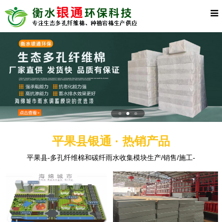
平果县银通 · 热销产品
平果县-多孔纤维棉和碳纤雨水收集模块生产/销售/施工-