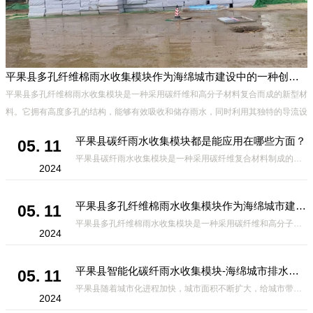
平果县多孔纤维棉雨水收集模块作为海绵城市建设中的一种创新材料
平果县多孔纤维棉雨水收集模块是一种采用碳纤维和高分子材料复合而成的新型材
料。它拥有高度多孔的结构，能够有效吸收和储存雨水，同时利用其独特的导流设
计，将雨水迅速排出，有效防止城市内涝的发生。此外，该材料还具有
平果县碳纤雨水收集模块都是能应用在哪些方面？
05. 11
平果县碳纤雨水收集模块是一种采用碳纤维复合材料制成的雨水收集装置，具有*、环保、可持续等诸多优点。这种模块的设计独特，结构轻巧且强度高，耐腐蚀，能够在各种环境条件下稳定运行。其广泛的应用领域不仅体现在城市规
2024
平果县多孔纤维棉雨水收集模块作为海绵城市建设中的一种创新材料
05. 11
平果县多孔纤维棉雨水收集模块是一种采用碳纤维和高分子材料复合而成的新型材料。它拥有高度多孔的结构，能够有效吸收和储存雨水，同时利用其独特的导流设计，将雨水迅速排出，有效防止城市内涝的发生。此外，该材料还具有
2024
平果县智能化碳纤雨水收集模块-海绵城市排水蓄水系统的优选项
05. 11
平果县随着城市化进程加快，城市面积不断扩大，给城市带来的问题也随之增加。其中之一就是水资源的短缺。雨水收集是一种解决城市水资源短缺的有效途径。在雨水收集技术中，智能化碳纤雨水收集模块的出现，为解决城市水资源
2024