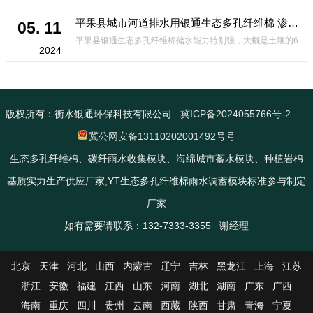
平果县城市河道排水用银通生态多孔纤维棉 渗透性好重量轻
05. 11
平果县银通生态多孔纤维棉储水能力特别强，大概是土壤的6倍，所以在下暴雨或者是严重的雨雪天气时，能将降水量很好的吸收掉，到了天气晴朗之后又会将这些水分蒸发到空气中。这种材料在绿化环保上能起到很大的作用，能够大
2024
版权所有：衡水银通环保科技有限公司
冀ICP备2024055766号-2
冀公网安备13110202001492号号
生态多孔纤维棉、碳纤雨水收集模块、海绵城市蓄水模块、种植岩棉
基质实力生产供应厂家;YT生态多孔纤维棉雨水调蓄模块标准参与制定
厂家
如有需要请联系：132-7333-3355 谢经理
北京
天津
河北
山西
内蒙古
辽宁
吉林
黑龙江
上海
江苏
浙江
安徽
福建
江西
山东
河南
湖北
湖南
广东
广西
海南
重庆
四川
贵州
云南
西藏
陕西
甘肃
青海
宁夏