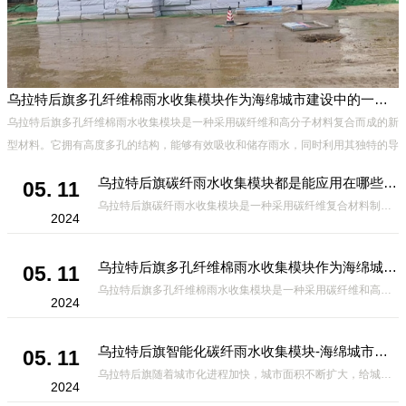
乌拉特后旗多孔纤维棉雨水收集模块作为海绵城市建设中的一种创新材料
具
乌拉特后旗多孔纤维棉雨水收集模块是一种采用碳纤维和高分子材料复合而成的新
腐
型材料。它拥有高度多孔的结构，能够有效吸收和储存雨水，同时利用其独特的导
流设计，将雨水迅速排出，有效防止城市内涝的发生。此外，该材料还具有
乌拉特后旗碳纤雨水收集模块都是能应用在哪些方面？
05. 11
乌拉特后旗碳纤雨水收集模块是一种采用碳纤维复合材料制成的雨水收集装置，具有*、环保、可持续等诸多优点。这种模块的设计独特，结构轻巧且强度高，耐腐蚀，能够在各种环境条件下稳定运行。其广泛的应用领域不仅体现在城市规
2024
乌拉特后旗多孔纤维棉雨水收集模块作为海绵城市建设中的一种创新材料
05. 11
乌拉特后旗多孔纤维棉雨水收集模块是一种采用碳纤维和高分子材料复合而成的新型材料。它拥有高度多孔的结构，能够有效吸收和储存雨水，同时利用其独特的导流设计，将雨水迅速排出，有效防止城市内涝的发生。此外，该材料还具有
2024
乌拉特后旗智能化碳纤雨水收集模块-海绵城市排水蓄水系统的优选项
05. 11
乌拉特后旗随着城市化进程加快，城市面积不断扩大，给城市带来的问题也随之增加。其中之一就是水资源的短缺。雨水收集是一种解决城市水资源短缺的有效途径。在雨水收集技术中，智能化碳纤雨水收集模块的出现，为解决城市水资源
2024