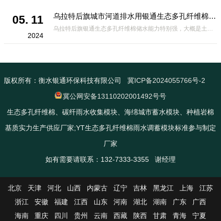
乌拉特后旗城市河道排水用银通生态多孔纤维棉 渗透性好重量轻
05. 11
乌拉特后旗银通生态多孔纤维棉储水能力特别强，大概是土壤的6倍，所以在下暴雨或者是严重的雨雪天气时，能将降水量很好的吸收掉，到了天气晴朗之后又会将这些水分蒸发到空气中。这种材料在绿化环保上能起到很大的作用，能够大
2024
版权所有：衡水银通环保科技有限公司
冀ICP备2024055766号-2
冀公网安备13110202001492号号
生态多孔纤维棉、碳纤雨水收集模块、海绵城市蓄水模块、种植岩棉
基质实力生产供应厂家;YT生态多孔纤维棉雨水调蓄模块标准参与制定
厂家
如有需要请联系：132-7333-3355 谢经理
北京
天津
河北
山西
内蒙古
辽宁
吉林
黑龙江
上海
江苏
浙江
安徽
福建
江西
山东
河南
湖北
湖南
广东
广西
海南
重庆
四川
贵州
云南
西藏
陕西
甘肃
青海
宁夏