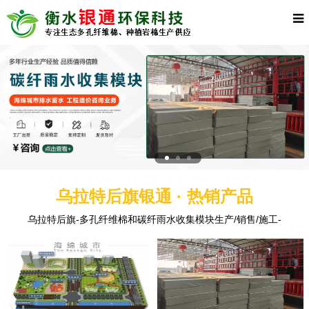
乌拉特后旗银通 · 热销产品
乌拉特后旗-多孔纤维棉和碳纤雨水收集模块生产/销售/施工-