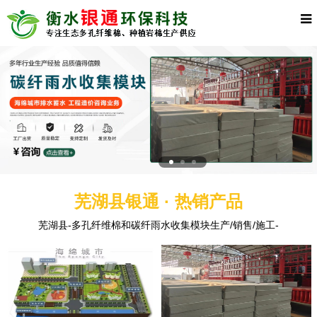
芜湖县银通 · 热销产品
芜湖县-多孔纤维棉和碳纤雨水收集模块生产/销售/施工-