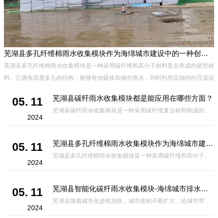
芜湖县多孔纤维棉雨水收集模块作为海绵城市建设中的一种创新材料
芜湖县多孔纤维棉雨水收集模块是一种采用碳纤维和高分子材料复合而成的新型材
料。它拥有高度多孔的结构，能够有效吸收和储存雨水，同时利用其独特的导流设
计，将雨水迅速排出，有效防止城市内涝的发生。此外，该材料还具有
芜湖县碳纤雨水收集模块都是能应用在哪些方面？
05. 11
芜湖县碳纤雨水收集模块是一种采用碳纤维复合材料制成的雨水收集装置，具有*、环保、可持续等诸多优点。这种模块的设计独特，结构轻巧且强度高，耐腐蚀，能够在各种环境条件下稳定运行。其广泛的应用领域不仅体现在城市规
2024
芜湖县多孔纤维棉雨水收集模块作为海绵城市建设中的一种创新材料
05. 11
芜湖县多孔纤维棉雨水收集模块是一种采用碳纤维和高分子材料复合而成的新型材料。它拥有高度多孔的结构，能够有效吸收和储存雨水，同时利用其独特的导流设计，将雨水迅速排出，有效防止城市内涝的发生。此外，该材料还具有
2024
芜湖县智能化碳纤雨水收集模块-海绵城市排水蓄水系统的优选项
05. 11
芜湖县随着城市化进程加快，城市面积不断扩大，给城市带来的问题也随之增加。其中之一就是水资源的短缺。雨水收集是一种解决城市水资源短缺的有效途径。在雨水收集技术中，智能化碳纤雨水收集模块的出现，为解决城市水资源
2024