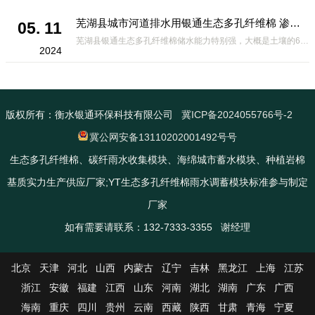
芜湖县城市河道排水用银通生态多孔纤维棉 渗透性好重量轻
05. 11
芜湖县银通生态多孔纤维棉储水能力特别强，大概是土壤的6倍，所以在下暴雨或者是严重的雨雪天气时，能将降水量很好的吸收掉，到了天气晴朗之后又会将这些水分蒸发到空气中。这种材料在绿化环保上能起到很大的作用，能够大
2024
版权所有：衡水银通环保科技有限公司
冀ICP备2024055766号-2
冀公网安备13110202001492号号
生态多孔纤维棉、碳纤雨水收集模块、海绵城市蓄水模块、种植岩棉
基质实力生产供应厂家;YT生态多孔纤维棉雨水调蓄模块标准参与制定
厂家
如有需要请联系：132-7333-3355 谢经理
北京
天津
河北
山西
内蒙古
辽宁
吉林
黑龙江
上海
江苏
浙江
安徽
福建
江西
山东
河南
湖北
湖南
广东
广西
海南
重庆
四川
贵州
云南
西藏
陕西
甘肃
青海
宁夏