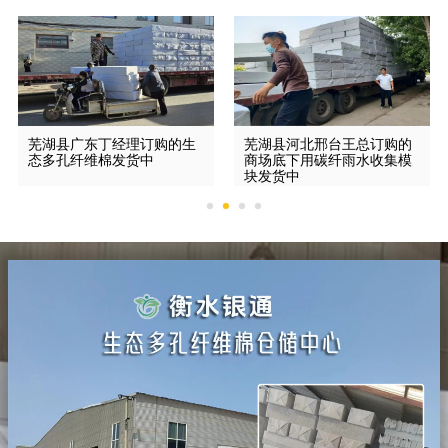
芜湖县广东丁经理订购的生
芜湖县河北邢台王总订购的
态多孔纤维棉发货中
商场底下用碳纤雨水收集模
块发货中