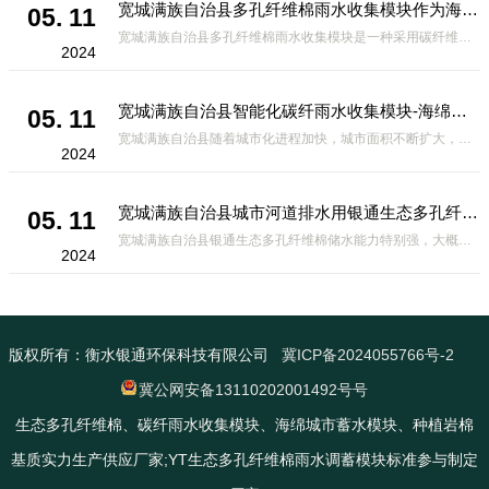
宽城满族自治县多孔纤维棉雨水收集模块作为海绵城市建设中的一种创新材料
05. 11
宽城满族自治县多孔纤维棉雨水收集模块是一种采用碳纤维和高分子材料复合而成的新型材料。它拥有高度多孔的结构，能够有效吸收和储存雨水，同时利用其独特的导流设计，将雨水迅速排出，有效防止城市内涝的发生。此外，该材料还具有
2024
宽城满族自治县智能化碳纤雨水收集模块-海绵城市排水蓄水系统的优选项
05. 11
宽城满族自治县随着城市化进程加快，城市面积不断扩大，给城市带来的问题也随之增加。其中之一就是水资源的短缺。雨水收集是一种解决城市水资源短缺的有效途径。在雨水收集技术中，智能化碳纤雨水收集模块的出现，为解决城市水资源
2024
宽城满族自治县城市河道排水用银通生态多孔纤维棉 渗透性好重量轻
05. 11
宽城满族自治县银通生态多孔纤维棉储水能力特别强，大概是土壤的6倍，所以在下暴雨或者是严重的雨雪天气时，能将降水量很好的吸收掉，到了天气晴朗之后又会将这些水分蒸发到空气中。这种材料在绿化环保上能起到很大的作用，能够大
2024
版权所有：衡水银通环保科技有限公司
冀ICP备2024055766号-2
冀公网安备13110202001492号号
生态多孔纤维棉、碳纤雨水收集模块、海绵城市蓄水模块、种植岩棉
基质实力生产供应厂家;YT生态多孔纤维棉雨水调蓄模块标准参与制定