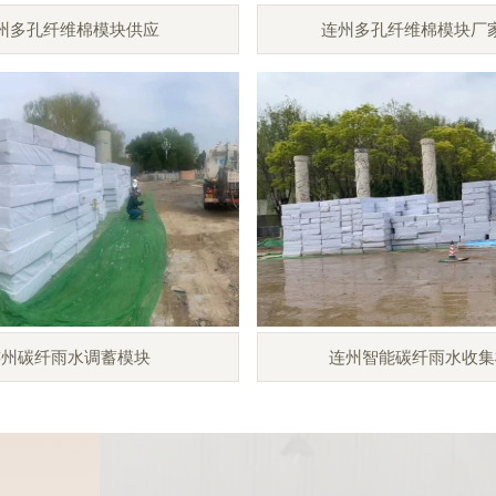
州多孔纤维棉模块供应
连州多孔纤维棉模块厂
连州碳纤雨水调蓄模块
连州智能碳纤雨水收集