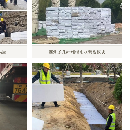
供应
连州多孔纤维棉雨水调蓄模块