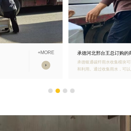
+MORE
块发货中
承德山东青岛李经理订购
水收集
承德银通生态多孔纤维棉具有
减少对
力强、施工方便等优势。模块