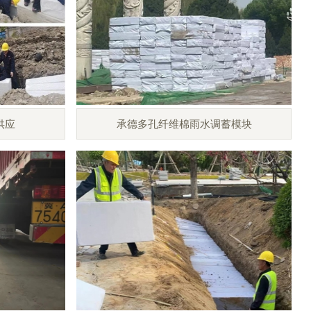
供应
承德多孔纤维棉雨水调蓄模块