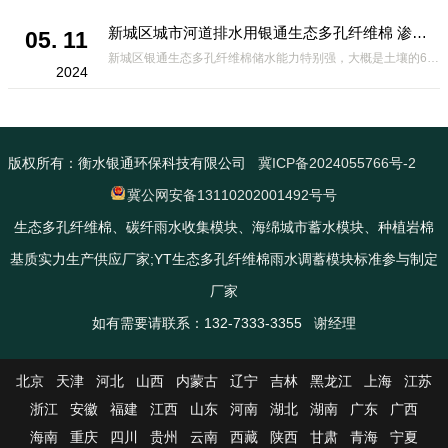
新城区城市河道排水用银通生态多孔纤维棉 渗透性好重量轻
05. 11
新城区银通生态多孔纤维棉储水能力特别强，大概是土壤的6倍，所以在下暴雨或者是严重的雨雪天气时，能将降水量很好的吸收掉，到了天气晴朗之后又会将这些水分蒸发到空气中。这种材料在绿化环保上能起到很大的作用，能够大
2024
版权所有：衡水银通环保科技有限公司
冀ICP备2024055766号-2
冀公网安备13110202001492号号
生态多孔纤维棉、碳纤雨水收集模块、海绵城市蓄水模块、种植岩棉
基质实力生产供应厂家;YT生态多孔纤维棉雨水调蓄模块标准参与制定
厂家
如有需要请联系：132-7333-3355 谢经理
北京
天津
河北
山西
内蒙古
辽宁
吉林
黑龙江
上海
江苏
浙江
安徽
福建
江西
山东
河南
湖北
湖南
广东
广西
海南
重庆
四川
贵州
云南
西藏
陕西
甘肃
青海
宁夏