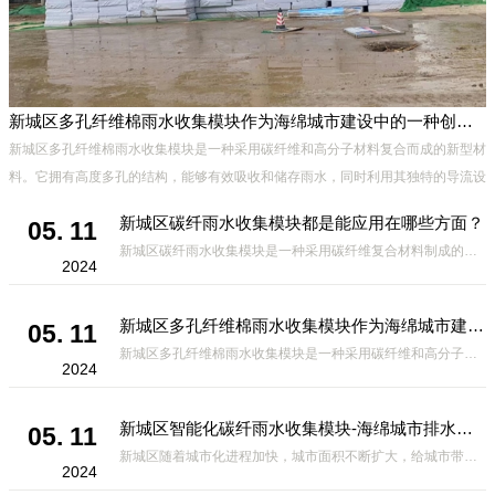
新城区多孔纤维棉雨水收集模块作为海绵城市建设中的一种创新材料
新城区多孔纤维棉雨水收集模块是一种采用碳纤维和高分子材料复合而成的新型材
料。它拥有高度多孔的结构，能够有效吸收和储存雨水，同时利用其独特的导流设
计，将雨水迅速排出，有效防止城市内涝的发生。此外，该材料还具有
新城区碳纤雨水收集模块都是能应用在哪些方面？
05. 11
新城区碳纤雨水收集模块是一种采用碳纤维复合材料制成的雨水收集装置，具有*、环保、可持续等诸多优点。这种模块的设计独特，结构轻巧且强度高，耐腐蚀，能够在各种环境条件下稳定运行。其广泛的应用领域不仅体现在城市规
2024
新城区多孔纤维棉雨水收集模块作为海绵城市建设中的一种创新材料
05. 11
新城区多孔纤维棉雨水收集模块是一种采用碳纤维和高分子材料复合而成的新型材料。它拥有高度多孔的结构，能够有效吸收和储存雨水，同时利用其独特的导流设计，将雨水迅速排出，有效防止城市内涝的发生。此外，该材料还具有
2024
新城区智能化碳纤雨水收集模块-海绵城市排水蓄水系统的优选项
05. 11
新城区随着城市化进程加快，城市面积不断扩大，给城市带来的问题也随之增加。其中之一就是水资源的短缺。雨水收集是一种解决城市水资源短缺的有效途径。在雨水收集技术中，智能化碳纤雨水收集模块的出现，为解决城市水资源
2024