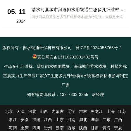
清水河县城市河道排水用银通生态多孔纤维棉 渗透性好重量轻
05. 11
清水河县银通生态多孔纤维棉储水能力特别强，大概是土壤的6倍，所以在下暴雨或者是严重的雨雪天气时，能将降水量很好的吸收掉，到了天气晴朗之后又会将这些水分蒸发到空气中。这种材料在绿化环保上能起到很大的作用，能够大
2024
版权所有：衡水银通环保科技有限公司
冀ICP备2024055766号-2
冀公网安备13110202001492号号
生态多孔纤维棉、碳纤雨水收集模块、海绵城市蓄水模块、种植岩棉
基质实力生产供应厂家;YT生态多孔纤维棉雨水调蓄模块标准参与制定
厂家
如有需要请联系：132-7333-3355 谢经理
北京
天津
河北
山西
内蒙古
辽宁
吉林
黑龙江
上海
江苏
浙江
安徽
福建
江西
山东
河南
湖北
湖南
广东
广西
海南
重庆
四川
贵州
云南
西藏
陕西
甘肃
青海
宁夏