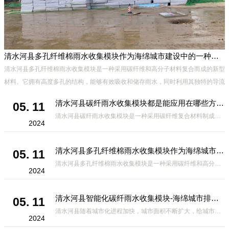
清水河县多孔纤维棉雨水收集模块作为海绵城市建设中的一种创新材料
有
清水河县多孔纤维棉雨水收集模块是一种采用碳纤维和高分子材料复合而成的新型
材料。它拥有高度多孔的结构，能够有效吸收和储存雨水，同时利用其独特的导流
设计，将雨水迅速排出，有效防止城市内涝的发生。此外，该材料还具有
清水河县碳纤雨水收集模块都是能应用在哪些方面？
05. 11
清水河县碳纤雨水收集模块是一种采用碳纤维复合材料制成的雨水收集装置，具有*、环保、可持续等诸多优点。这种模块的设计独特，结构轻巧且强度高，耐腐蚀，能够在各种环境条件下稳定运行。其广泛的应用领域不仅体现在城市规
2024
清水河县多孔纤维棉雨水收集模块作为海绵城市建设中的一种创新材料
05. 11
清水河县多孔纤维棉雨水收集模块是一种采用碳纤维和高分子材料复合而成的新型材料。它拥有高度多孔的结构，能够有效吸收和储存雨水，同时利用其独特的导流设计，将雨水迅速排出，有效防止城市内涝的发生。此外，该材料还具有
2024
清水河县智能化碳纤雨水收集模块-海绵城市排水蓄水系统的优选项
05. 11
清水河县随着城市化进程加快，城市面积不断扩大，给城市带来的问题也随之增加。其中之一就是水资源的短缺。雨水收集是一种解决城市水资源短缺的有效途径。在雨水收集技术中，智能化碳纤雨水收集模块的出现，为解决城市水资源
2024