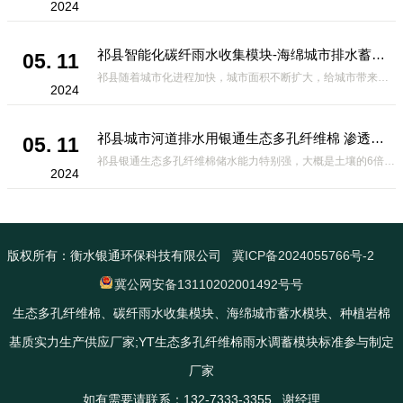
2024
祁县智能化碳纤雨水收集模块-海绵城市排水蓄水系统的优选项
05. 11
祁县随着城市化进程加快，城市面积不断扩大，给城市带来的问题也随之增加。其中之一就是水资源的短缺。雨水收集是一种解决城市水资源短缺的有效途径。在雨水收集技术中，智能化碳纤雨水收集模块的出现，为解决城市水资源
2024
祁县城市河道排水用银通生态多孔纤维棉 渗透性好重量轻
05. 11
祁县银通生态多孔纤维棉储水能力特别强，大概是土壤的6倍，所以在下暴雨或者是严重的雨雪天气时，能将降水量很好的吸收掉，到了天气晴朗之后又会将这些水分蒸发到空气中。这种材料在绿化环保上能起到很大的作用，能够大
2024
版权所有：衡水银通环保科技有限公司
冀ICP备2024055766号-2
冀公网安备13110202001492号号
生态多孔纤维棉、碳纤雨水收集模块、海绵城市蓄水模块、种植岩棉
基质实力生产供应厂家;YT生态多孔纤维棉雨水调蓄模块标准参与制定
厂家
如有需要请联系：132-7333-3355 谢经理