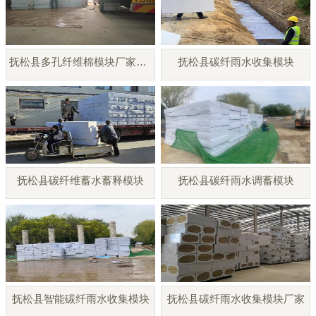
抚松县多孔纤维棉模块厂家直销
抚松县碳纤雨水收集模块
抚松县碳纤维蓄水蓄释模块
抚松县碳纤雨水调蓄模块
抚松县智能碳纤雨水收集模块
抚松县碳纤雨水收集模块厂家