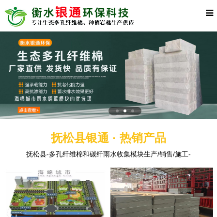
抚松县银通 · 热销产品
抚松县-多孔纤维棉和碳纤雨水收集模块生产/销售/施工-