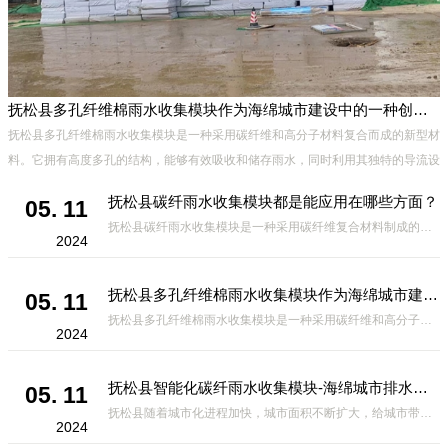
抚松县多孔纤维棉雨水收集模块作为海绵城市建设中的一种创新材料
抚松县多孔纤维棉雨水收集模块是一种采用碳纤维和高分子材料复合而成的新型材
料。它拥有高度多孔的结构，能够有效吸收和储存雨水，同时利用其独特的导流设
计，将雨水迅速排出，有效防止城市内涝的发生。此外，该材料还具有
抚松县碳纤雨水收集模块都是能应用在哪些方面？
05. 11
抚松县碳纤雨水收集模块是一种采用碳纤维复合材料制成的雨水收集装置，具有*、环保、可持续等诸多优点。这种模块的设计独特，结构轻巧且强度高，耐腐蚀，能够在各种环境条件下稳定运行。其广泛的应用领域不仅体现在城市规
2024
抚松县多孔纤维棉雨水收集模块作为海绵城市建设中的一种创新材料
05. 11
抚松县多孔纤维棉雨水收集模块是一种采用碳纤维和高分子材料复合而成的新型材料。它拥有高度多孔的结构，能够有效吸收和储存雨水，同时利用其独特的导流设计，将雨水迅速排出，有效防止城市内涝的发生。此外，该材料还具有
2024
抚松县智能化碳纤雨水收集模块-海绵城市排水蓄水系统的优选项
05. 11
抚松县随着城市化进程加快，城市面积不断扩大，给城市带来的问题也随之增加。其中之一就是水资源的短缺。雨水收集是一种解决城市水资源短缺的有效途径。在雨水收集技术中，智能化碳纤雨水收集模块的出现，为解决城市水资源
2024