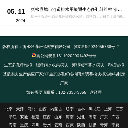
抚松县城市河道排水用银通生态多孔纤维棉 渗透性好重量轻
05. 11
抚松县银通生态多孔纤维棉储水能力特别强，大概是土壤的6倍，所以在下暴雨或者是严重的雨雪天气时，能将降水量很好的吸收掉，到了天气晴朗之后又会将这些水分蒸发到空气中。这种材料在绿化环保上能起到很大的作用，能够大
2024
版权所有：衡水银通环保科技有限公司
冀ICP备2024055766号-2
冀公网安备13110202001492号号
生态多孔纤维棉、碳纤雨水收集模块、海绵城市蓄水模块、种植岩棉
基质实力生产供应厂家;YT生态多孔纤维棉雨水调蓄模块标准参与制定
厂家
如有需要请联系：132-7333-3355 谢经理
北京
天津
河北
山西
内蒙古
辽宁
吉林
黑龙江
上海
江苏
浙江
安徽
福建
江西
山东
河南
湖北
湖南
广东
广西
海南
重庆
四川
贵州
云南
西藏
陕西
甘肃
青海
宁夏