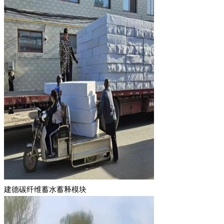
建德碳纤维蓄水蓄释模块