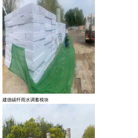
建德碳纤雨水调蓄模块