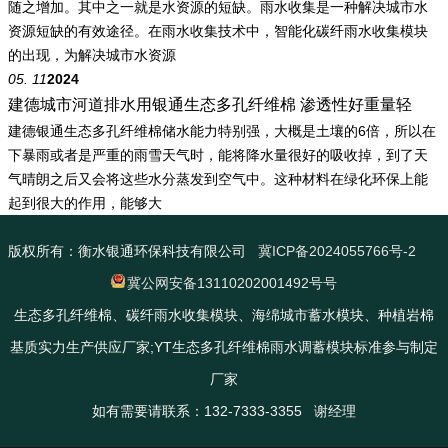
随之增加。其中之一就是水资源的短缺。雨水收集是一种解决城市水
资源短缺的有效途径。在雨水收集技术中，智能化碳纤雨水收集模块
的出现，为解决城市水资源
05. 11
2024
建德城市河道排水用银通生态多孔纤维棉 渗透性好重量轻
建德银通生态多孔纤维棉储水能力特别强，大概是土壤的6倍，所以在
下暴雨或者是严重的雨雪天气时，能将降水量很好的吸收掉，到了天
气晴朗之后又会将这些水分蒸发到空气中。这种材料在绿化环保上能
起到很大的作用，能够大
版权所有：衡水银通环保科技有限公司
冀ICP备2024055766号-2
冀公网安备13110202001492号号
生态多孔纤维棉、碳纤雨水收集模块、海绵城市蓄水模块、种植岩棉
基质实力生产供应厂家;YT生态多孔纤维棉雨水调蓄模块标准参与制定
厂家
如有需要请联系：132-7333-3355 谢经理