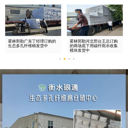
霍林郭勒广东丁经理订购的
霍林郭勒河北邢台王总订购
生态多孔纤维棉发货中
的商场底下用碳纤雨水收集
模块发货中