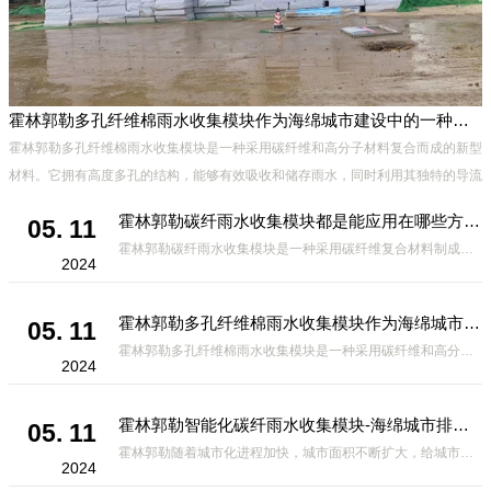
霍林郭勒多孔纤维棉雨水收集模块作为海绵城市建设中的一种创新材料
有
霍林郭勒多孔纤维棉雨水收集模块是一种采用碳纤维和高分子材料复合而成的新型
材料。它拥有高度多孔的结构，能够有效吸收和储存雨水，同时利用其独特的导流
设计，将雨水迅速排出，有效防止城市内涝的发生。此外，该材料还具有
霍林郭勒碳纤雨水收集模块都是能应用在哪些方面？
05. 11
霍林郭勒碳纤雨水收集模块是一种采用碳纤维复合材料制成的雨水收集装置，具有*、环保、可持续等诸多优点。这种模块的设计独特，结构轻巧且强度高，耐腐蚀，能够在各种环境条件下稳定运行。其广泛的应用领域不仅体现在城市规
2024
霍林郭勒多孔纤维棉雨水收集模块作为海绵城市建设中的一种创新材料
05. 11
霍林郭勒多孔纤维棉雨水收集模块是一种采用碳纤维和高分子材料复合而成的新型材料。它拥有高度多孔的结构，能够有效吸收和储存雨水，同时利用其独特的导流设计，将雨水迅速排出，有效防止城市内涝的发生。此外，该材料还具有
2024
霍林郭勒智能化碳纤雨水收集模块-海绵城市排水蓄水系统的优选项
05. 11
霍林郭勒随着城市化进程加快，城市面积不断扩大，给城市带来的问题也随之增加。其中之一就是水资源的短缺。雨水收集是一种解决城市水资源短缺的有效途径。在雨水收集技术中，智能化碳纤雨水收集模块的出现，为解决城市水资源
2024