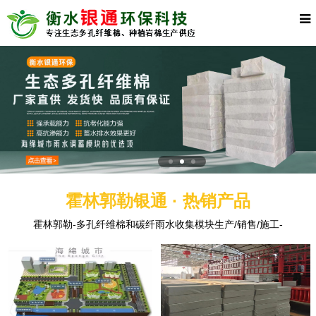
霍林郭勒银通 · 热销产品
霍林郭勒-多孔纤维棉和碳纤雨水收集模块生产/销售/施工-