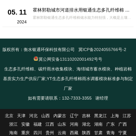
霍林郭勒城市河道排水用银通生态多孔纤维棉 渗透性好重量轻
05. 11
霍林郭勒银通生态多孔纤维棉储水能力特别强，大概是土壤的6倍，所以在下暴雨或者是严重的雨雪天气时，能将降水量很好的吸收掉，到了天气晴朗之后又会将这些水分蒸发到空气中。这种材料在绿化环保上能起到很大的作用，能够大
2024
版权所有：衡水银通环保科技有限公司
冀ICP备2024055766号-2
冀公网安备13110202001492号号
生态多孔纤维棉、碳纤雨水收集模块、海绵城市蓄水模块、种植岩棉
基质实力生产供应厂家;YT生态多孔纤维棉雨水调蓄模块标准参与制定
厂家
如有需要请联系：132-7333-3355 谢经理
北京
天津
河北
山西
内蒙古
辽宁
吉林
黑龙江
上海
江苏
浙江
安徽
福建
江西
山东
河南
湖北
湖南
广东
广西
海南
重庆
四川
贵州
云南
西藏
陕西
甘肃
青海
宁夏