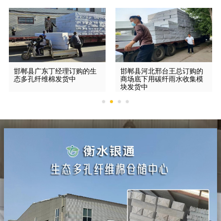
邯郸县广东丁经理订购的生
邯郸县河北邢台王总订购的
态多孔纤维棉发货中
商场底下用碳纤雨水收集模
块发货中