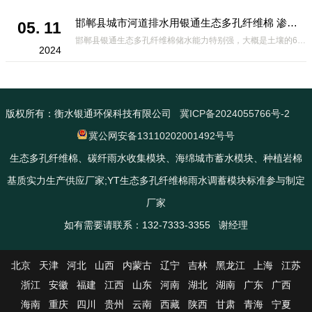
邯郸县城市河道排水用银通生态多孔纤维棉 渗透性好重量轻
05. 11
邯郸县银通生态多孔纤维棉储水能力特别强，大概是土壤的6倍，所以在下暴雨或者是严重的雨雪天气时，能将降水量很好的吸收掉，到了天气晴朗之后又会将这些水分蒸发到空气中。这种材料在绿化环保上能起到很大的作用，能够大
2024
版权所有：衡水银通环保科技有限公司
冀ICP备2024055766号-2
冀公网安备13110202001492号号
生态多孔纤维棉、碳纤雨水收集模块、海绵城市蓄水模块、种植岩棉
基质实力生产供应厂家;YT生态多孔纤维棉雨水调蓄模块标准参与制定
厂家
如有需要请联系：132-7333-3355 谢经理
北京
天津
河北
山西
内蒙古
辽宁
吉林
黑龙江
上海
江苏
浙江
安徽
福建
江西
山东
河南
湖北
湖南
广东
广西
海南
重庆
四川
贵州
云南
西藏
陕西
甘肃
青海
宁夏