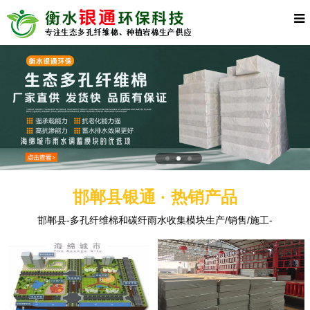
邯郸县银通 · 热销产品
邯郸县-多孔纤维棉和碳纤雨水收集模块生产/销售/施工-