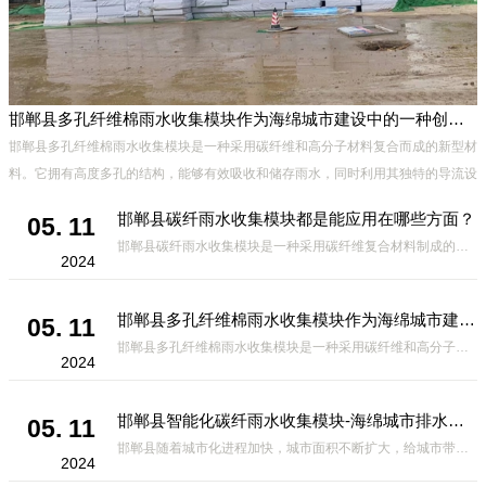
邯郸县多孔纤维棉雨水收集模块作为海绵城市建设中的一种创新材料
邯郸县多孔纤维棉雨水收集模块是一种采用碳纤维和高分子材料复合而成的新型材
料。它拥有高度多孔的结构，能够有效吸收和储存雨水，同时利用其独特的导流设
计，将雨水迅速排出，有效防止城市内涝的发生。此外，该材料还具有
邯郸县碳纤雨水收集模块都是能应用在哪些方面？
05. 11
邯郸县碳纤雨水收集模块是一种采用碳纤维复合材料制成的雨水收集装置，具有*、环保、可持续等诸多优点。这种模块的设计独特，结构轻巧且强度高，耐腐蚀，能够在各种环境条件下稳定运行。其广泛的应用领域不仅体现在城市规
2024
邯郸县多孔纤维棉雨水收集模块作为海绵城市建设中的一种创新材料
05. 11
邯郸县多孔纤维棉雨水收集模块是一种采用碳纤维和高分子材料复合而成的新型材料。它拥有高度多孔的结构，能够有效吸收和储存雨水，同时利用其独特的导流设计，将雨水迅速排出，有效防止城市内涝的发生。此外，该材料还具有
2024
邯郸县智能化碳纤雨水收集模块-海绵城市排水蓄水系统的优选项
05. 11
邯郸县随着城市化进程加快，城市面积不断扩大，给城市带来的问题也随之增加。其中之一就是水资源的短缺。雨水收集是一种解决城市水资源短缺的有效途径。在雨水收集技术中，智能化碳纤雨水收集模块的出现，为解决城市水资源
2024