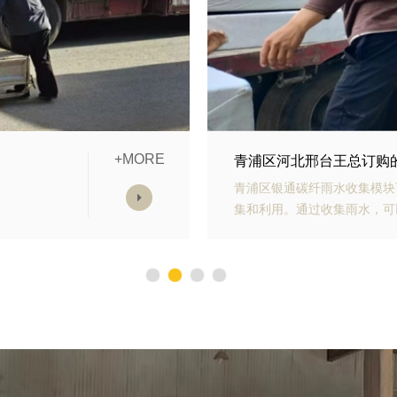
+MORE
模块发货中
青浦区山东青岛李经理订
雨水收
青浦区银通生态多孔纤维棉具
，减少
能力强、施工方便等优势。模