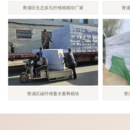
青浦区生态多孔纤维棉模块厂家
青
青浦区碳纤维蓄水蓄释模块
青