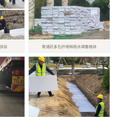
供应
青浦区多孔纤维棉雨水调蓄模块