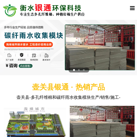
壶关县银通 · 热销产品
壶关县-多孔纤维棉和碳纤雨水收集模块生产/销售/施工-