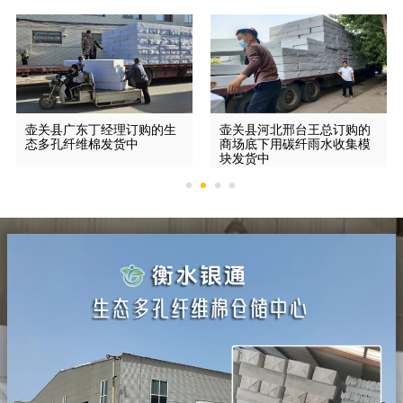
壶关县广东丁经理订购的生
壶关县河北邢台王总订购的
态多孔纤维棉发货中
商场底下用碳纤雨水收集模
块发货中