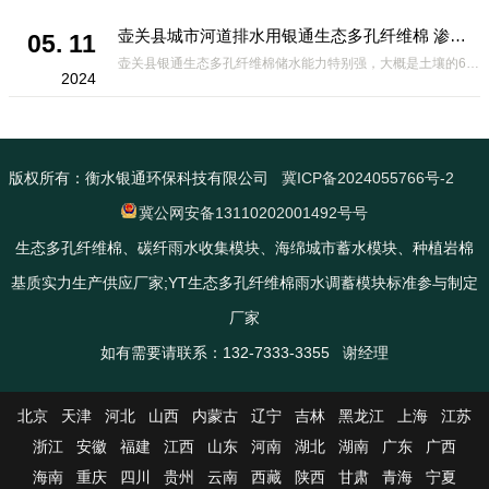
壶关县城市河道排水用银通生态多孔纤维棉 渗透性好重量轻
05. 11
壶关县银通生态多孔纤维棉储水能力特别强，大概是土壤的6倍，所以在下暴雨或者是严重的雨雪天气时，能将降水量很好的吸收掉，到了天气晴朗之后又会将这些水分蒸发到空气中。这种材料在绿化环保上能起到很大的作用，能够大
2024
版权所有：衡水银通环保科技有限公司
冀ICP备2024055766号-2
冀公网安备13110202001492号号
生态多孔纤维棉、碳纤雨水收集模块、海绵城市蓄水模块、种植岩棉
基质实力生产供应厂家;YT生态多孔纤维棉雨水调蓄模块标准参与制定
厂家
如有需要请联系：132-7333-3355 谢经理
北京
天津
河北
山西
内蒙古
辽宁
吉林
黑龙江
上海
江苏
浙江
安徽
福建
江西
山东
河南
湖北
湖南
广东
广西
海南
重庆
四川
贵州
云南
西藏
陕西
甘肃
青海
宁夏