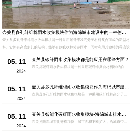
壶关县多孔纤维棉雨水收集模块作为海绵城市建设中的一种创新材料
壶关县多孔纤维棉雨水收集模块是一种采用碳纤维和高分子材料复合而成的新型材
料。它拥有高度多孔的结构，能够有效吸收和储存雨水，同时利用其独特的导流设
计，将雨水迅速排出，有效防止城市内涝的发生。此外，该材料还具有
壶关县碳纤雨水收集模块都是能应用在哪些方面？
05. 11
壶关县碳纤雨水收集模块是一种采用碳纤维复合材料制成的雨水收集装置，具有*、环保、可持续等诸多优点。这种模块的设计独特，结构轻巧且强度高，耐腐蚀，能够在各种环境条件下稳定运行。其广泛的应用领域不仅体现在城市规
2024
壶关县多孔纤维棉雨水收集模块作为海绵城市建设中的一种创新材料
05. 11
壶关县多孔纤维棉雨水收集模块是一种采用碳纤维和高分子材料复合而成的新型材料。它拥有高度多孔的结构，能够有效吸收和储存雨水，同时利用其独特的导流设计，将雨水迅速排出，有效防止城市内涝的发生。此外，该材料还具有
2024
壶关县智能化碳纤雨水收集模块-海绵城市排水蓄水系统的优选项
05. 11
壶关县随着城市化进程加快，城市面积不断扩大，给城市带来的问题也随之增加。其中之一就是水资源的短缺。雨水收集是一种解决城市水资源短缺的有效途径。在雨水收集技术中，智能化碳纤雨水收集模块的出现，为解决城市水资源
2024