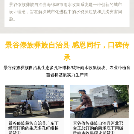
景谷傣族彝族自治县海绵城市雨水收集系统是一种创新的城市
设计理念，旨在解决城市化进程中的水资源短缺和洪涝灾害问
题。
景谷傣族彝族自治县 感恩同行，口碑传
承
景谷傣族彝族自治县生态多孔纤维棉/碳纤雨水收集模块、农业种植育
苗岩棉基质实力生产商
景谷傣族彝族自治县广东丁
景谷傣族彝族自治县河北邢
经理订购的生态多孔纤维棉
台王总订购的商场底下用碳
发货中
纤雨水收集模块发货中