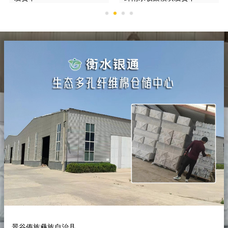
景谷傣族彝族自治县