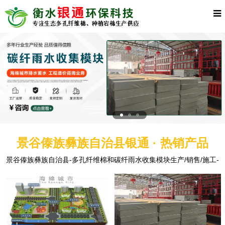
景谷傣族彝族自治县银通 · 热销产品
景谷傣族彝族自治县-多孔纤维棉和碳纤雨水收集模块生产/销售/施工-