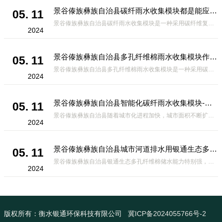
市
独特的导流设计，将雨水迅速排出，有效防止城市内涝的发生。此外，该材料还具
景谷傣族彝族自治县碳纤雨水收集模块都是能应用在哪些方面？
05. 11
有
景谷傣族彝族自治县碳纤雨水收集模块是一种采用碳纤维复合材料制成的雨水收集装置，具有*、环保、可持续等诸多优点。这种模块的设计独特，结构轻巧且强度高，耐腐蚀，能够在各种环境条件下稳定运行。其广泛的应用领域不仅体现在城市规
2024
景谷傣族彝族自治县多孔纤维棉雨水收集模块作为海绵城市建设中的一种创新材料
05. 11
景谷傣族彝族自治县多孔纤维棉雨水收集模块是一种采用碳纤维和高分子材料复合而成的新型材料。它拥有高度多孔的结构，能够有效吸收和储存雨水，同时利用其独特的导流设计，将雨水迅速排出，有效防止城市内涝的发生。此外，该材料还具有
2024
景谷傣族彝族自治县智能化碳纤雨水收集模块-海绵城市排水蓄水系统的优选项
05. 11
景谷傣族彝族自治县随着城市化进程加快，城市面积不断扩大，给城市带来的问题也随之增加。其中之一就是水资源的短缺。雨水收集是一种解决城市水资源短缺的有效途径。在雨水收集技术中，智能化碳纤雨水收集模块的出现，为解决城市水资源
2024
景谷傣族彝族自治县城市河道排水用银通生态多孔纤维棉 渗透性好重量轻
05. 11
景谷傣族彝族自治县银通生态多孔纤维棉储水能力特别强，大概是土壤的6倍，所以在下暴雨或者是严重的雨雪天气时，能将降水量很好的吸收掉，到了天气晴朗之后又会将这些水分蒸发到空气中。这种材料在绿化环保上能起到很大的作用，能够大
2024
版权所有：衡水银通环保科技有限公司
冀ICP备2024055766号-2