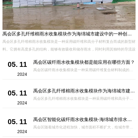
禹会区多孔纤维棉雨水收集模块作为海绵城市建设中的一种创新材料
禹会区多孔纤维棉雨水收集模块是一种采用碳纤维和高分子材料复合而成的新型材
料。它拥有高度多孔的结构，能够有效吸收和储存雨水，同时利用其独特的导流设
计，将雨水迅速排出，有效防止城市内涝的发生。此外，该材料还具有
禹会区碳纤雨水收集模块都是能应用在哪些方面？
05. 11
禹会区碳纤雨水收集模块是一种采用碳纤维复合材料制成的雨水收集装置，具有*、环保、可持续等诸多优点。这种模块的设计独特，结构轻巧且强度高，耐腐蚀，能够在各种环境条件下稳定运行。其广泛的应用领域不仅体现在城市规
2024
禹会区多孔纤维棉雨水收集模块作为海绵城市建设中的一种创新材料
05. 11
禹会区多孔纤维棉雨水收集模块是一种采用碳纤维和高分子材料复合而成的新型材料。它拥有高度多孔的结构，能够有效吸收和储存雨水，同时利用其独特的导流设计，将雨水迅速排出，有效防止城市内涝的发生。此外，该材料还具有
2024
禹会区智能化碳纤雨水收集模块-海绵城市排水蓄水系统的优选项
05. 11
禹会区随着城市化进程加快，城市面积不断扩大，给城市带来的问题也随之增加。其中之一就是水资源的短缺。雨水收集是一种解决城市水资源短缺的有效途径。在雨水收集技术中，智能化碳纤雨水收集模块的出现，为解决城市水资源
2024