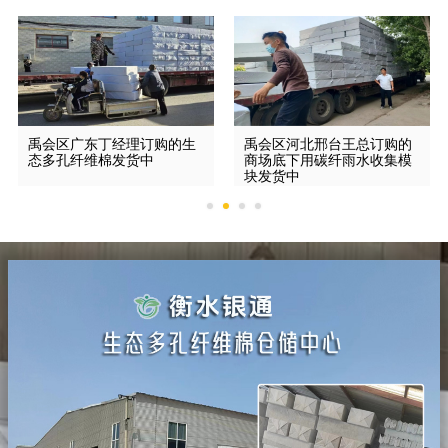
禹会区广东丁经理订购的生
禹会区河北邢台王总订购的
态多孔纤维棉发货中
商场底下用碳纤雨水收集模
块发货中