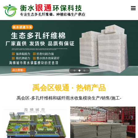
禹会区银通 · 热销产品
禹会区-多孔纤维棉和碳纤雨水收集模块生产/销售/施工-