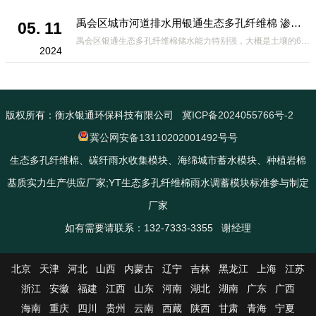
禹会区城市河道排水用银通生态多孔纤维棉 渗透性好重量轻
05. 11
禹会区银通生态多孔纤维棉储水能力特别强，大概是土壤的6倍，所以在下暴雨或者是严重的雨雪天气时，能将降水量很好的吸收掉，到了天气晴朗之后又会将这些水分蒸发到空气中。这种材料在绿化环保上能起到很大的作用，能够大
2024
版权所有：衡水银通环保科技有限公司
冀ICP备2024055766号-2
冀公网安备13110202001492号号
生态多孔纤维棉、碳纤雨水收集模块、海绵城市蓄水模块、种植岩棉
基质实力生产供应厂家;YT生态多孔纤维棉雨水调蓄模块标准参与制定
厂家
如有需要请联系：132-7333-3355 谢经理
北京
天津
河北
山西
内蒙古
辽宁
吉林
黑龙江
上海
江苏
浙江
安徽
福建
江西
山东
河南
湖北
湖南
广东
广西
海南
重庆
四川
贵州
云南
西藏
陕西
甘肃
青海
宁夏