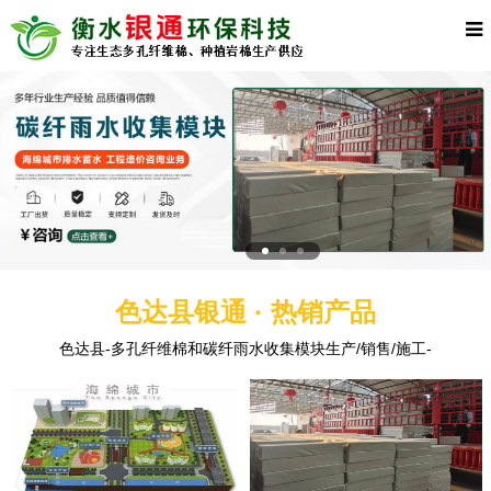
色达县银通 · 热销产品
色达县-多孔纤维棉和碳纤雨水收集模块生产/销售/施工-