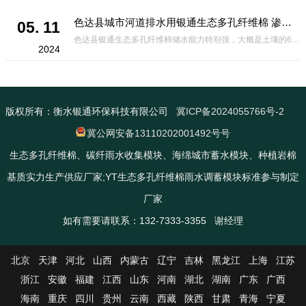
色达县城市河道排水用银通生态多孔纤维棉 渗透性好重量轻
05. 11
色达县银通生态多孔纤维棉储水能力特别强，大概是土壤的6倍，所以在下暴雨或者是严重的雨雪天气时，能将降水量很好的吸收掉，到了天气晴朗之后又会将这些水分蒸发到空气中。这种材料在绿化环保上能起到很大的作用，能够大
2024
版权所有：衡水银通环保科技有限公司
冀ICP备2024055766号-2
冀公网安备13110202001492号号
生态多孔纤维棉、碳纤雨水收集模块、海绵城市蓄水模块、种植岩棉
基质实力生产供应厂家;YT生态多孔纤维棉雨水调蓄模块标准参与制定
厂家
如有需要请联系：132-7333-3355 谢经理
北京
天津
河北
山西
内蒙古
辽宁
吉林
黑龙江
上海
江苏
浙江
安徽
福建
江西
山东
河南
湖北
湖南
广东
广西
海南
重庆
四川
贵州
云南
西藏
陕西
甘肃
青海
宁夏