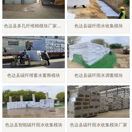
色达县多孔纤维棉模块厂家直销
色达县碳纤雨水收集模块
色达县碳纤维蓄水蓄释模块
色达县碳纤雨水调蓄模块
色达县智能碳纤雨水收集模块
色达县碳纤雨水收集模块厂家