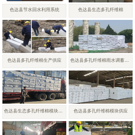
色达县节水回水利用系统
色达县生态多孔纤维棉
色达县多孔纤维棉生产供应
色达县多孔纤维棉雨水调蓄模块
色达县生态多孔纤维棉模块厂家
色达县多孔纤维棉模块供应