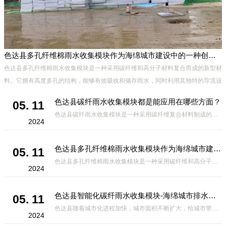
色达县多孔纤维棉雨水收集模块作为海绵城市建设中的一种创新材料
色达县多孔纤维棉雨水收集模块是一种采用碳纤维和高分子材料复合而成的新型材
料。它拥有高度多孔的结构，能够有效吸收和储存雨水，同时利用其独特的导流设
计，将雨水迅速排出，有效防止城市内涝的发生。此外，该材料还具有
色达县碳纤雨水收集模块都是能应用在哪些方面？
05. 11
色达县碳纤雨水收集模块是一种采用碳纤维复合材料制成的雨水收集装置，具有*、环保、可持续等诸多优点。这种模块的设计独特，结构轻巧且强度高，耐腐蚀，能够在各种环境条件下稳定运行。其广泛的应用领域不仅体现在城市规
2024
色达县多孔纤维棉雨水收集模块作为海绵城市建设中的一种创新材料
05. 11
色达县多孔纤维棉雨水收集模块是一种采用碳纤维和高分子材料复合而成的新型材料。它拥有高度多孔的结构，能够有效吸收和储存雨水，同时利用其独特的导流设计，将雨水迅速排出，有效防止城市内涝的发生。此外，该材料还具有
2024
色达县智能化碳纤雨水收集模块-海绵城市排水蓄水系统的优选项
05. 11
色达县随着城市化进程加快，城市面积不断扩大，给城市带来的问题也随之增加。其中之一就是水资源的短缺。雨水收集是一种解决城市水资源短缺的有效途径。在雨水收集技术中，智能化碳纤雨水收集模块的出现，为解决城市水资源
2024