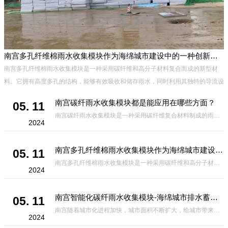
南宫多孔纤维棉雨水收集模块作为海绵城市建设中的一种创新材料
、
南宫多孔纤维棉雨水收集模块是一种采用碳纤维和高分子材料复合而成的新型材
能
料。它拥有高度多孔的结构，能够有效吸收和储存雨水，同时利用其独特的导流设
计，将雨水迅速排出，有效防止城市内涝的发生。此外，该材料还具有
南宫碳纤雨水收集模块都是能应用在哪些方面？
05. 11
南宫碳纤雨水收集模块是一种采用碳纤维复合材料制成的雨水收集装置，具有*、环保、可持续等诸多优点。这种模块的设计独特，结构轻巧且强度高，耐腐蚀，能够在各种环境条件下稳定运行。其广泛的应用领域不仅体现在城市规
2024
南宫多孔纤维棉雨水收集模块作为海绵城市建设中的一种创新材料
05. 11
南宫多孔纤维棉雨水收集模块是一种采用碳纤维和高分子材料复合而成的新型材料。它拥有高度多孔的结构，能够有效吸收和储存雨水，同时利用其独特的导流设计，将雨水迅速排出，有效防止城市内涝的发生。此外，该材料还具有
2024
南宫智能化碳纤雨水收集模块-海绵城市排水蓄水系统的优选项
05. 11
南宫随着城市化进程加快，城市面积不断扩大，给城市带来的问题也随之增加。其中之一就是水资源的短缺。雨水收集是一种解决城市水资源短缺的有效途径。在雨水收集技术中，智能化碳纤雨水收集模块的出现，为解决城市水资源
2024