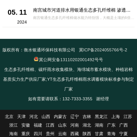
南宫城市河道排水用银通生态多孔纤维棉 渗透性好重量轻
05. 11
南宫银通生态多孔纤维棉储水能力特别强，大概是土壤的6倍，所以在下暴雨或者是严重的雨雪天气时，能将降水量很好的吸收掉，到了天气晴朗之后又会将这些水分蒸发到空气中。这种材料在绿化环保上能起到很大的作用，能够大
2024
版权所有：衡水银通环保科技有限公司
冀ICP备2024055766号-2
冀公网安备13110202001492号号
生态多孔纤维棉、碳纤雨水收集模块、海绵城市蓄水模块、种植岩棉
基质实力生产供应厂家;YT生态多孔纤维棉雨水调蓄模块标准参与制定
厂家
如有需要请联系：132-7333-3355 谢经理
北京
天津
河北
山西
内蒙古
辽宁
吉林
黑龙江
上海
江苏
浙江
安徽
福建
江西
山东
河南
湖北
湖南
广东
广西
海南
重庆
四川
贵州
云南
西藏
陕西
甘肃
青海
宁夏