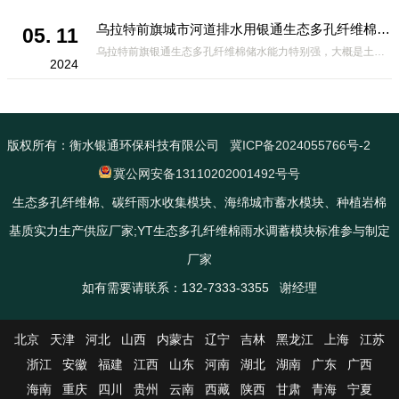
乌拉特前旗城市河道排水用银通生态多孔纤维棉 渗透性好重量轻
05. 11
乌拉特前旗银通生态多孔纤维棉储水能力特别强，大概是土壤的6倍，所以在下暴雨或者是严重的雨雪天气时，能将降水量很好的吸收掉，到了天气晴朗之后又会将这些水分蒸发到空气中。这种材料在绿化环保上能起到很大的作用，能够大
2024
版权所有：衡水银通环保科技有限公司
冀ICP备2024055766号-2
冀公网安备13110202001492号号
生态多孔纤维棉、碳纤雨水收集模块、海绵城市蓄水模块、种植岩棉
基质实力生产供应厂家;YT生态多孔纤维棉雨水调蓄模块标准参与制定
厂家
如有需要请联系：132-7333-3355 谢经理
北京
天津
河北
山西
内蒙古
辽宁
吉林
黑龙江
上海
江苏
浙江
安徽
福建
江西
山东
河南
湖北
湖南
广东
广西
海南
重庆
四川
贵州
云南
西藏
陕西
甘肃
青海
宁夏