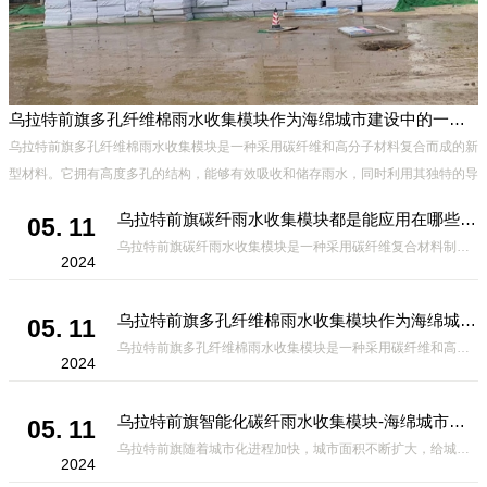
乌拉特前旗多孔纤维棉雨水收集模块作为海绵城市建设中的一种创新材料
具
乌拉特前旗多孔纤维棉雨水收集模块是一种采用碳纤维和高分子材料复合而成的新
腐
型材料。它拥有高度多孔的结构，能够有效吸收和储存雨水，同时利用其独特的导
流设计，将雨水迅速排出，有效防止城市内涝的发生。此外，该材料还具有
乌拉特前旗碳纤雨水收集模块都是能应用在哪些方面？
05. 11
乌拉特前旗碳纤雨水收集模块是一种采用碳纤维复合材料制成的雨水收集装置，具有*、环保、可持续等诸多优点。这种模块的设计独特，结构轻巧且强度高，耐腐蚀，能够在各种环境条件下稳定运行。其广泛的应用领域不仅体现在城市规
2024
乌拉特前旗多孔纤维棉雨水收集模块作为海绵城市建设中的一种创新材料
05. 11
乌拉特前旗多孔纤维棉雨水收集模块是一种采用碳纤维和高分子材料复合而成的新型材料。它拥有高度多孔的结构，能够有效吸收和储存雨水，同时利用其独特的导流设计，将雨水迅速排出，有效防止城市内涝的发生。此外，该材料还具有
2024
乌拉特前旗智能化碳纤雨水收集模块-海绵城市排水蓄水系统的优选项
05. 11
乌拉特前旗随着城市化进程加快，城市面积不断扩大，给城市带来的问题也随之增加。其中之一就是水资源的短缺。雨水收集是一种解决城市水资源短缺的有效途径。在雨水收集技术中，智能化碳纤雨水收集模块的出现，为解决城市水资源
2024