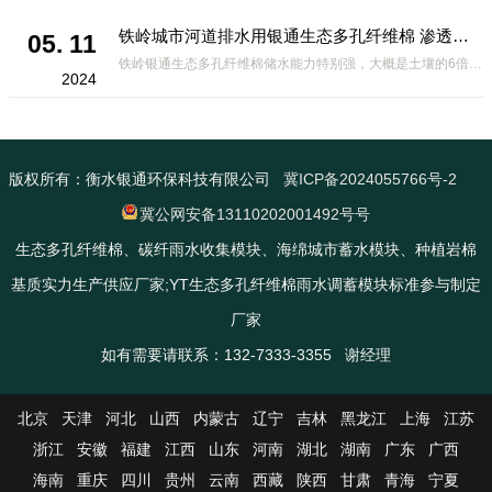
铁岭城市河道排水用银通生态多孔纤维棉 渗透性好重量轻
05. 11
铁岭银通生态多孔纤维棉储水能力特别强，大概是土壤的6倍，所以在下暴雨或者是严重的雨雪天气时，能将降水量很好的吸收掉，到了天气晴朗之后又会将这些水分蒸发到空气中。这种材料在绿化环保上能起到很大的作用，能够大
2024
版权所有：衡水银通环保科技有限公司
冀ICP备2024055766号-2
冀公网安备13110202001492号号
生态多孔纤维棉、碳纤雨水收集模块、海绵城市蓄水模块、种植岩棉
基质实力生产供应厂家;YT生态多孔纤维棉雨水调蓄模块标准参与制定
厂家
如有需要请联系：132-7333-3355 谢经理
北京
天津
河北
山西
内蒙古
辽宁
吉林
黑龙江
上海
江苏
浙江
安徽
福建
江西
山东
河南
湖北
湖南
广东
广西
海南
重庆
四川
贵州
云南
西藏
陕西
甘肃
青海
宁夏