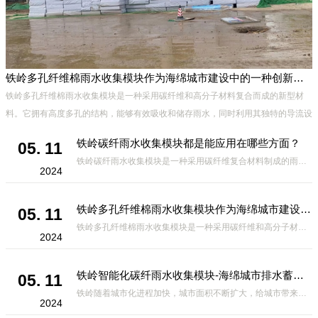
铁岭多孔纤维棉雨水收集模块作为海绵城市建设中的一种创新材料
、
铁岭多孔纤维棉雨水收集模块是一种采用碳纤维和高分子材料复合而成的新型材
能
料。它拥有高度多孔的结构，能够有效吸收和储存雨水，同时利用其独特的导流设
计，将雨水迅速排出，有效防止城市内涝的发生。此外，该材料还具有
铁岭碳纤雨水收集模块都是能应用在哪些方面？
05. 11
铁岭碳纤雨水收集模块是一种采用碳纤维复合材料制成的雨水收集装置，具有*、环保、可持续等诸多优点。这种模块的设计独特，结构轻巧且强度高，耐腐蚀，能够在各种环境条件下稳定运行。其广泛的应用领域不仅体现在城市规
2024
铁岭多孔纤维棉雨水收集模块作为海绵城市建设中的一种创新材料
05. 11
铁岭多孔纤维棉雨水收集模块是一种采用碳纤维和高分子材料复合而成的新型材料。它拥有高度多孔的结构，能够有效吸收和储存雨水，同时利用其独特的导流设计，将雨水迅速排出，有效防止城市内涝的发生。此外，该材料还具有
2024
铁岭智能化碳纤雨水收集模块-海绵城市排水蓄水系统的优选项
05. 11
铁岭随着城市化进程加快，城市面积不断扩大，给城市带来的问题也随之增加。其中之一就是水资源的短缺。雨水收集是一种解决城市水资源短缺的有效途径。在雨水收集技术中，智能化碳纤雨水收集模块的出现，为解决城市水资源
2024