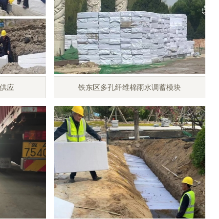
供应
铁东区多孔纤维棉雨水调蓄模块