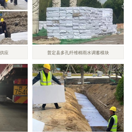
供应
普定县多孔纤维棉雨水调蓄模块