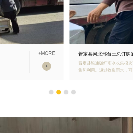
+MORE
模块发货中
普定县山东青岛李经理订
雨水收
普定县银通生态多孔纤维棉具
，减少
能力强、施工方便等优势。模