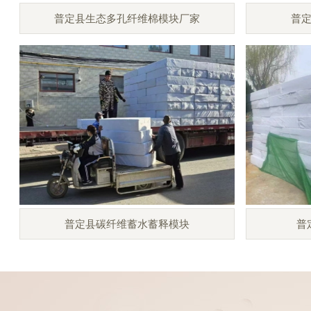
普定县生态多孔纤维棉模块厂家
普
普定县碳纤维蓄水蓄释模块
普