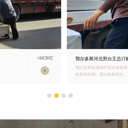
+MORE
集模块发货中
鄂尔多斯山东青岛李经理
的雨水
鄂尔多斯银通生态多孔纤维棉
途，减
化能力强、施工方便等优势。