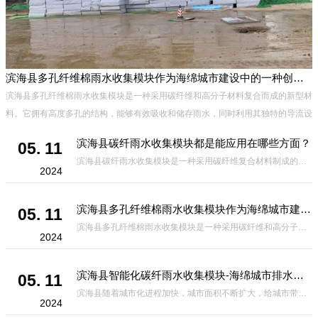
滨海县多孔纤维棉雨水收集模块作为海绵城市建设中的一种创新材料
滨海县多孔纤维棉雨水收集模块是一种采用碳纤维和高分子材料复合而成的新型材
料。它拥有高度多孔的结构，能够有效吸收和储存雨水，同时利用其独特的导流设
计，将雨水迅速排出，有效防止城市内涝的发生。此外，该材料还具有
滨海县碳纤雨水收集模块都是能应用在哪些方面？
05. 11
滨海县碳纤雨水收集模块是一种采用碳纤维复合材料制成的雨水收集装置，具有*、环保、可持续等诸多优点。这种模块的设计独特，结构轻巧且强度高，耐腐蚀，能够在各种环境条件下稳定运行。其广泛的应用领域不仅体现在城市规
2024
滨海县多孔纤维棉雨水收集模块作为海绵城市建设中的一种创新材料
05. 11
滨海县多孔纤维棉雨水收集模块是一种采用碳纤维和高分子材料复合而成的新型材料。它拥有高度多孔的结构，能够有效吸收和储存雨水，同时利用其独特的导流设计，将雨水迅速排出，有效防止城市内涝的发生。此外，该材料还具有
2024
滨海县智能化碳纤雨水收集模块-海绵城市排水蓄水系统的优选项
05. 11
滨海县随着城市化进程加快，城市面积不断扩大，给城市带来的问题也随之增加。其中之一就是水资源的短缺。雨水收集是一种解决城市水资源短缺的有效途径。在雨水收集技术中，智能化碳纤雨水收集模块的出现，为解决城市水资源
2024