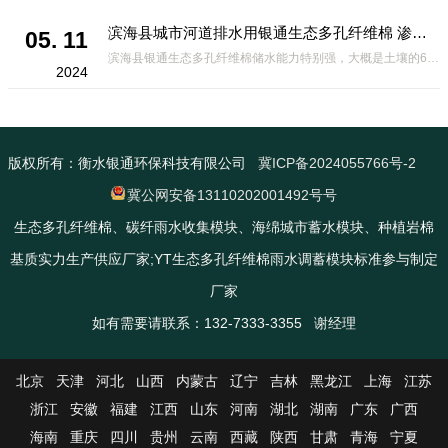
滨海县城市河道排水用银通生态多孔纤维棉 渗透性好重量轻
05. 11
滨海县银通生态多孔纤维棉储水能力特别强，大概是土壤的6倍，所以在下暴雨或者是严重的雨雪天气时，能将降水量很好的吸收掉，到了天气晴朗之后又会将这些水分蒸发到空气中。这种材料在绿化环保上能起到很大的作用，能够大
2024
版权所有：衡水银通环保科技有限公司
冀ICP备2024055766号-2
冀公网安备13110202001492号号
生态多孔纤维棉、碳纤雨水收集模块、海绵城市蓄水模块、种植岩棉
基质实力生产供应厂家;YT生态多孔纤维棉雨水调蓄模块标准参与制定
厂家
如有需要请联系：132-7333-3355 谢经理
北京
天津
河北
山西
内蒙古
辽宁
吉林
黑龙江
上海
江苏
浙江
安徽
福建
江西
山东
河南
湖北
湖南
广东
广西
海南
重庆
四川
贵州
云南
西藏
陕西
甘肃
青海
宁夏