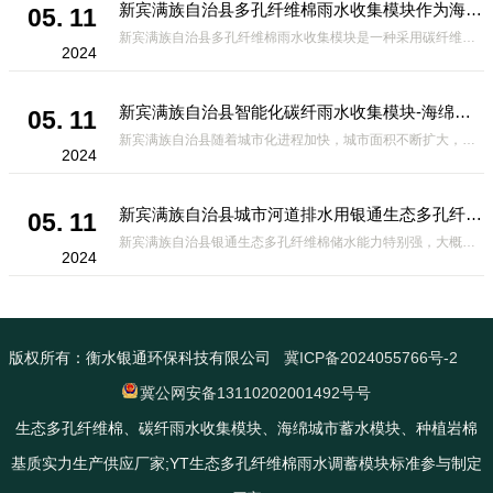
新宾满族自治县多孔纤维棉雨水收集模块作为海绵城市建设中的一种创新材料
05. 11
新宾满族自治县多孔纤维棉雨水收集模块是一种采用碳纤维和高分子材料复合而成的新型材料。它拥有高度多孔的结构，能够有效吸收和储存雨水，同时利用其独特的导流设计，将雨水迅速排出，有效防止城市内涝的发生。此外，该材料还具有
2024
新宾满族自治县智能化碳纤雨水收集模块-海绵城市排水蓄水系统的优选项
05. 11
新宾满族自治县随着城市化进程加快，城市面积不断扩大，给城市带来的问题也随之增加。其中之一就是水资源的短缺。雨水收集是一种解决城市水资源短缺的有效途径。在雨水收集技术中，智能化碳纤雨水收集模块的出现，为解决城市水资源
2024
新宾满族自治县城市河道排水用银通生态多孔纤维棉 渗透性好重量轻
05. 11
新宾满族自治县银通生态多孔纤维棉储水能力特别强，大概是土壤的6倍，所以在下暴雨或者是严重的雨雪天气时，能将降水量很好的吸收掉，到了天气晴朗之后又会将这些水分蒸发到空气中。这种材料在绿化环保上能起到很大的作用，能够大
2024
版权所有：衡水银通环保科技有限公司
冀ICP备2024055766号-2
冀公网安备13110202001492号号
生态多孔纤维棉、碳纤雨水收集模块、海绵城市蓄水模块、种植岩棉
基质实力生产供应厂家;YT生态多孔纤维棉雨水调蓄模块标准参与制定