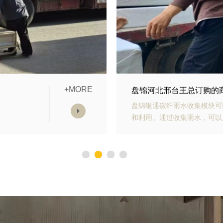
+MORE
块发货中
盘锦山东青岛李经理订购
水收集
盘锦银通生态多孔纤维棉具有
减少对
力强、施工方便等优势。模块