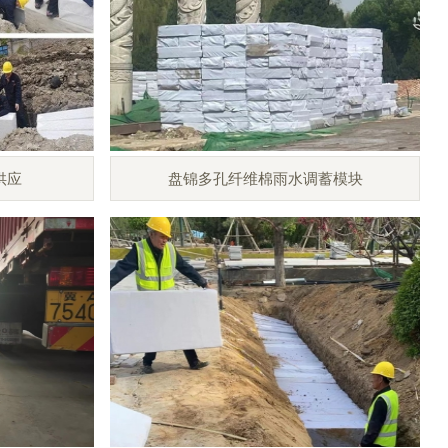
供应
盘锦多孔纤维棉雨水调蓄模块