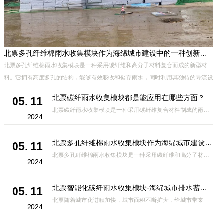
北票多孔纤维棉雨水收集模块作为海绵城市建设中的一种创新材料
、
北票多孔纤维棉雨水收集模块是一种采用碳纤维和高分子材料复合而成的新型材
能
料。它拥有高度多孔的结构，能够有效吸收和储存雨水，同时利用其独特的导流设
计，将雨水迅速排出，有效防止城市内涝的发生。此外，该材料还具有
北票碳纤雨水收集模块都是能应用在哪些方面？
05. 11
北票碳纤雨水收集模块是一种采用碳纤维复合材料制成的雨水收集装置，具有*、环保、可持续等诸多优点。这种模块的设计独特，结构轻巧且强度高，耐腐蚀，能够在各种环境条件下稳定运行。其广泛的应用领域不仅体现在城市规
2024
北票多孔纤维棉雨水收集模块作为海绵城市建设中的一种创新材料
05. 11
北票多孔纤维棉雨水收集模块是一种采用碳纤维和高分子材料复合而成的新型材料。它拥有高度多孔的结构，能够有效吸收和储存雨水，同时利用其独特的导流设计，将雨水迅速排出，有效防止城市内涝的发生。此外，该材料还具有
2024
北票智能化碳纤雨水收集模块-海绵城市排水蓄水系统的优选项
05. 11
北票随着城市化进程加快，城市面积不断扩大，给城市带来的问题也随之增加。其中之一就是水资源的短缺。雨水收集是一种解决城市水资源短缺的有效途径。在雨水收集技术中，智能化碳纤雨水收集模块的出现，为解决城市水资源
2024