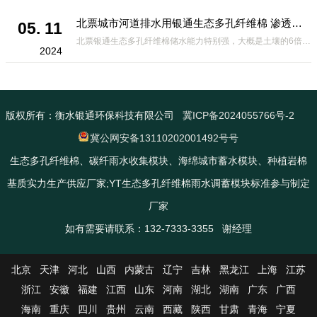
北票城市河道排水用银通生态多孔纤维棉 渗透性好重量轻
05. 11
北票银通生态多孔纤维棉储水能力特别强，大概是土壤的6倍，所以在下暴雨或者是严重的雨雪天气时，能将降水量很好的吸收掉，到了天气晴朗之后又会将这些水分蒸发到空气中。这种材料在绿化环保上能起到很大的作用，能够大
2024
版权所有：衡水银通环保科技有限公司
冀ICP备2024055766号-2
冀公网安备13110202001492号号
生态多孔纤维棉、碳纤雨水收集模块、海绵城市蓄水模块、种植岩棉
基质实力生产供应厂家;YT生态多孔纤维棉雨水调蓄模块标准参与制定
厂家
如有需要请联系：132-7333-3355 谢经理
北京
天津
河北
山西
内蒙古
辽宁
吉林
黑龙江
上海
江苏
浙江
安徽
福建
江西
山东
河南
湖北
湖南
广东
广西
海南
重庆
四川
贵州
云南
西藏
陕西
甘肃
青海
宁夏