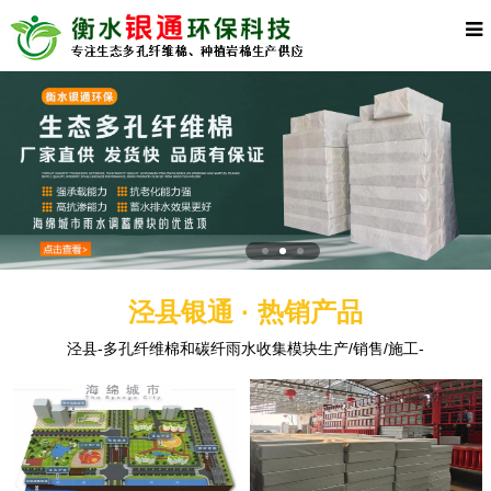
泾县银通 · 热销产品
泾县-多孔纤维棉和碳纤雨水收集模块生产/销售/施工-