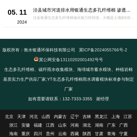
泾县城市河道排水用银通生态多孔纤维棉 渗透性好重量轻
05. 11
泾县银通生态多孔纤维棉储水能力特别强，大概是土壤的6倍，所以在下暴雨或者是严重的雨雪天气时，能将降水量很好的吸收掉，到了天气晴朗之后又会将这些水分蒸发到空气中。这种材料在绿化环保上能起到很大的作用，能够大
2024
版权所有：衡水银通环保科技有限公司
冀ICP备2024055766号-2
冀公网安备13110202001492号号
生态多孔纤维棉、碳纤雨水收集模块、海绵城市蓄水模块、种植岩棉
基质实力生产供应厂家;YT生态多孔纤维棉雨水调蓄模块标准参与制定
厂家
如有需要请联系：132-7333-3355 谢经理
北京
天津
河北
山西
内蒙古
辽宁
吉林
黑龙江
上海
江苏
浙江
安徽
福建
江西
山东
河南
湖北
湖南
广东
广西
海南
重庆
四川
贵州
云南
西藏
陕西
甘肃
青海
宁夏