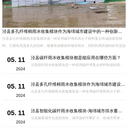
泾县多孔纤维棉雨水收集模块作为海绵城市建设中的一种创新材料
、
泾县多孔纤维棉雨水收集模块是一种采用碳纤维和高分子材料复合而成的新型材
能
料。它拥有高度多孔的结构，能够有效吸收和储存雨水，同时利用其独特的导流设
计，将雨水迅速排出，有效防止城市内涝的发生。此外，该材料还具有
泾县碳纤雨水收集模块都是能应用在哪些方面？
05. 11
泾县碳纤雨水收集模块是一种采用碳纤维复合材料制成的雨水收集装置，具有*、环保、可持续等诸多优点。这种模块的设计独特，结构轻巧且强度高，耐腐蚀，能够在各种环境条件下稳定运行。其广泛的应用领域不仅体现在城市规
2024
泾县多孔纤维棉雨水收集模块作为海绵城市建设中的一种创新材料
05. 11
泾县多孔纤维棉雨水收集模块是一种采用碳纤维和高分子材料复合而成的新型材料。它拥有高度多孔的结构，能够有效吸收和储存雨水，同时利用其独特的导流设计，将雨水迅速排出，有效防止城市内涝的发生。此外，该材料还具有
2024
泾县智能化碳纤雨水收集模块-海绵城市排水蓄水系统的优选项
05. 11
泾县随着城市化进程加快，城市面积不断扩大，给城市带来的问题也随之增加。其中之一就是水资源的短缺。雨水收集是一种解决城市水资源短缺的有效途径。在雨水收集技术中，智能化碳纤雨水收集模块的出现，为解决城市水资源
2024