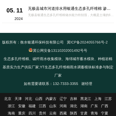
无极县城市河道排水用银通生态多孔纤维棉 渗透性好重量轻
05. 11
无极县银通生态多孔纤维棉储水能力特别强，大概是土壤的6倍，所以在下暴雨或者是严重的雨雪天气时，能将降水量很好的吸收掉，到了天气晴朗之后又会将这些水分蒸发到空气中。这种材料在绿化环保上能起到很大的作用，能够大
2024
版权所有：衡水银通环保科技有限公司
冀ICP备2024055766号-2
冀公网安备13110202001492号号
生态多孔纤维棉、碳纤雨水收集模块、海绵城市蓄水模块、种植岩棉
基质实力生产供应厂家;YT生态多孔纤维棉雨水调蓄模块标准参与制定
厂家
如有需要请联系：132-7333-3355 谢经理
北京
天津
河北
山西
内蒙古
辽宁
吉林
黑龙江
上海
江苏
浙江
安徽
福建
江西
山东
河南
湖北
湖南
广东
广西
海南
重庆
四川
贵州
云南
西藏
陕西
甘肃
青海
宁夏