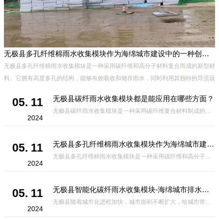
无极县多孔纤维棉雨水收集模块作为海绵城市建设中的一种创新材料
无极县多孔纤维棉雨水收集模块是一种采用碳纤维和高分子材料复合而成的新型材
料。它拥有高度多孔的结构，能够有效吸收和储存雨水，同时利用其独特的导流设
计，将雨水迅速排出，有效防止城市内涝的发生。此外，该材料还具有
无极县碳纤雨水收集模块都是能应用在哪些方面？
05. 11
无极县碳纤雨水收集模块是一种采用碳纤维复合材料制成的雨水收集装置，具有*、环保、可持续等诸多优点。这种模块的设计独特，结构轻巧且强度高，耐腐蚀，能够在各种环境条件下稳定运行。其广泛的应用领域不仅体现在城市规
2024
无极县多孔纤维棉雨水收集模块作为海绵城市建设中的一种创新材料
05. 11
无极县多孔纤维棉雨水收集模块是一种采用碳纤维和高分子材料复合而成的新型材料。它拥有高度多孔的结构，能够有效吸收和储存雨水，同时利用其独特的导流设计，将雨水迅速排出，有效防止城市内涝的发生。此外，该材料还具有
2024
无极县智能化碳纤雨水收集模块-海绵城市排水蓄水系统的优选项
05. 11
无极县随着城市化进程加快，城市面积不断扩大，给城市带来的问题也随之增加。其中之一就是水资源的短缺。雨水收集是一种解决城市水资源短缺的有效途径。在雨水收集技术中，智能化碳纤雨水收集模块的出现，为解决城市水资源
2024