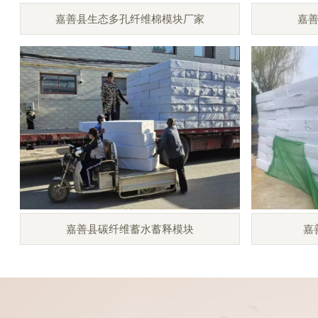
嘉善县生态多孔纤维棉模块厂家
嘉
嘉善县碳纤维蓄水蓄释模块
嘉