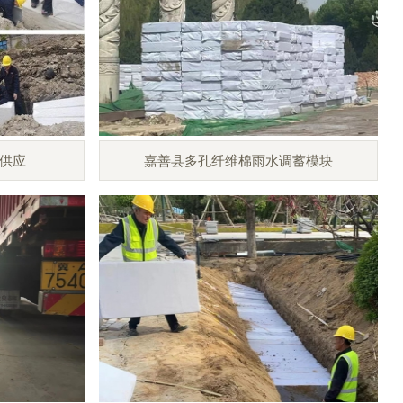
供应
嘉善县多孔纤维棉雨水调蓄模块