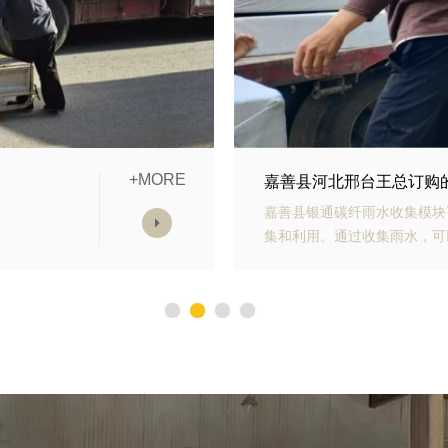
+MORE
模块发货中
嘉善县山东青岛李经理订
雨水收
嘉善县银通生态多孔纤维棉具
，减少
能力强、施工方便等优势。模