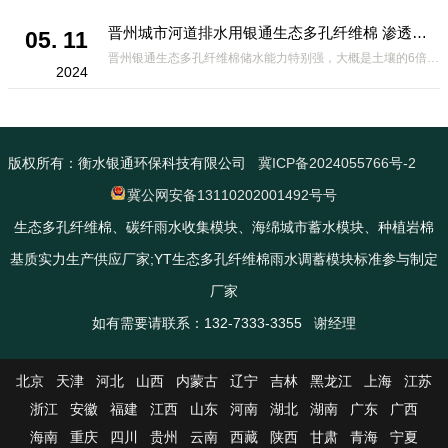
晋州城市河道排水用银通生态多孔纤维棉 渗透性好重量轻
05. 11
晋州银通生态多孔纤维棉储水能力特别强，大概是土壤的6倍，所以在下暴雨或者是严重的雨雪天气时，能将降水量很好的吸收掉，到了天气晴朗之后又会将这些水分蒸发到空气中。这种材料在绿化环保上能起到很大的作用，能够大
2024
版权所有：衡水银通环保科技有限公司
冀ICP备2024055766号-2
冀公网安备13110202001492号号
生态多孔纤维棉、碳纤雨水收集模块、海绵城市蓄水模块、种植岩棉
基质实力生产供应厂家;YT生态多孔纤维棉雨水调蓄模块标准参与制定
厂家
如有需要请联系：132-7333-3355 谢经理
北京
天津
河北
山西
内蒙古
辽宁
吉林
黑龙江
上海
江苏
浙江
安徽
福建
江西
山东
河南
湖北
湖南
广东
广西
海南
重庆
四川
贵州
云南
西藏
陕西
甘肃
青海
宁夏