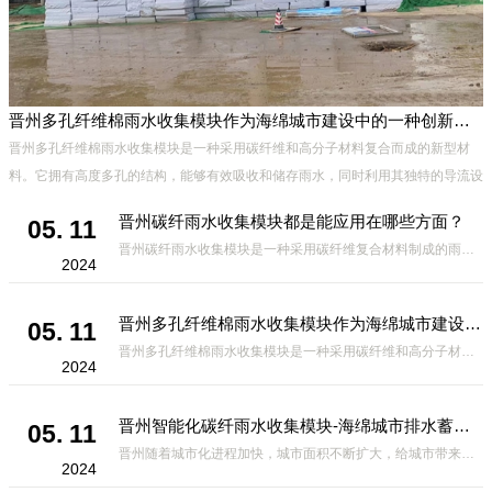
晋州多孔纤维棉雨水收集模块作为海绵城市建设中的一种创新材料
、
晋州多孔纤维棉雨水收集模块是一种采用碳纤维和高分子材料复合而成的新型材
能
料。它拥有高度多孔的结构，能够有效吸收和储存雨水，同时利用其独特的导流设
计，将雨水迅速排出，有效防止城市内涝的发生。此外，该材料还具有
晋州碳纤雨水收集模块都是能应用在哪些方面？
05. 11
晋州碳纤雨水收集模块是一种采用碳纤维复合材料制成的雨水收集装置，具有*、环保、可持续等诸多优点。这种模块的设计独特，结构轻巧且强度高，耐腐蚀，能够在各种环境条件下稳定运行。其广泛的应用领域不仅体现在城市规
2024
晋州多孔纤维棉雨水收集模块作为海绵城市建设中的一种创新材料
05. 11
晋州多孔纤维棉雨水收集模块是一种采用碳纤维和高分子材料复合而成的新型材料。它拥有高度多孔的结构，能够有效吸收和储存雨水，同时利用其独特的导流设计，将雨水迅速排出，有效防止城市内涝的发生。此外，该材料还具有
2024
晋州智能化碳纤雨水收集模块-海绵城市排水蓄水系统的优选项
05. 11
晋州随着城市化进程加快，城市面积不断扩大，给城市带来的问题也随之增加。其中之一就是水资源的短缺。雨水收集是一种解决城市水资源短缺的有效途径。在雨水收集技术中，智能化碳纤雨水收集模块的出现，为解决城市水资源
2024