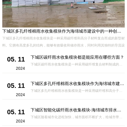
下城区多孔纤维棉雨水收集模块作为海绵城市建设中的一种创新材料
下城区多孔纤维棉雨水收集模块是一种采用碳纤维和高分子材料复合而成的新型材
料。它拥有高度多孔的结构，能够有效吸收和储存雨水，同时利用其独特的导流设
计，将雨水迅速排出，有效防止城市内涝的发生。此外，该材料还具有
下城区碳纤雨水收集模块都是能应用在哪些方面？
05. 11
下城区碳纤雨水收集模块是一种采用碳纤维复合材料制成的雨水收集装置，具有*、环保、可持续等诸多优点。这种模块的设计独特，结构轻巧且强度高，耐腐蚀，能够在各种环境条件下稳定运行。其广泛的应用领域不仅体现在城市规
2024
下城区多孔纤维棉雨水收集模块作为海绵城市建设中的一种创新材料
05. 11
下城区多孔纤维棉雨水收集模块是一种采用碳纤维和高分子材料复合而成的新型材料。它拥有高度多孔的结构，能够有效吸收和储存雨水，同时利用其独特的导流设计，将雨水迅速排出，有效防止城市内涝的发生。此外，该材料还具有
2024
下城区智能化碳纤雨水收集模块-海绵城市排水蓄水系统的优选项
05. 11
下城区随着城市化进程加快，城市面积不断扩大，给城市带来的问题也随之增加。其中之一就是水资源的短缺。雨水收集是一种解决城市水资源短缺的有效途径。在雨水收集技术中，智能化碳纤雨水收集模块的出现，为解决城市水资源
2024