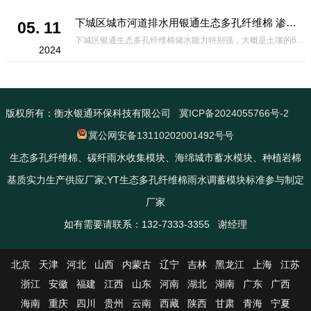
下城区城市河道排水用银通生态多孔纤维棉 渗透性好重量轻
05. 11
下城区银通生态多孔纤维棉储水能力特别强，大概是土壤的6倍，所以在下暴雨或者是严重的雨雪天气时，能将降水量很好的吸收掉，到了天气晴朗之后又会将这些水分蒸发到空气中。这种材料在绿化环保上能起到很大的作用，能够大
2024
版权所有：衡水银通环保科技有限公司
冀ICP备2024055766号-2
冀公网安备13110202001492号号
生态多孔纤维棉、碳纤雨水收集模块、海绵城市蓄水模块、种植岩棉
基质实力生产供应厂家;YT生态多孔纤维棉雨水调蓄模块标准参与制定
厂家
如有需要请联系：132-7333-3355 谢经理
北京
天津
河北
山西
内蒙古
辽宁
吉林
黑龙江
上海
江苏
浙江
安徽
福建
江西
山东
河南
湖北
湖南
广东
广西
海南
重庆
四川
贵州
云南
西藏
陕西
甘肃
青海
宁夏