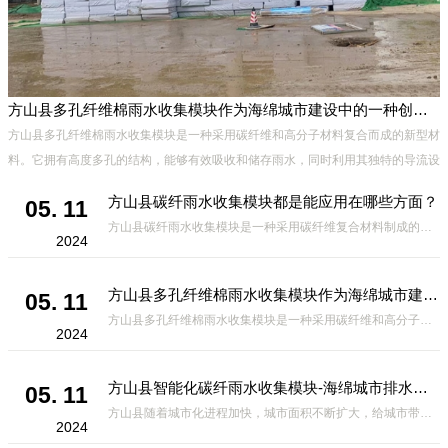
方山县多孔纤维棉雨水收集模块作为海绵城市建设中的一种创新材料
方山县多孔纤维棉雨水收集模块是一种采用碳纤维和高分子材料复合而成的新型材
料。它拥有高度多孔的结构，能够有效吸收和储存雨水，同时利用其独特的导流设
计，将雨水迅速排出，有效防止城市内涝的发生。此外，该材料还具有
方山县碳纤雨水收集模块都是能应用在哪些方面？
05. 11
方山县碳纤雨水收集模块是一种采用碳纤维复合材料制成的雨水收集装置，具有*、环保、可持续等诸多优点。这种模块的设计独特，结构轻巧且强度高，耐腐蚀，能够在各种环境条件下稳定运行。其广泛的应用领域不仅体现在城市规
2024
方山县多孔纤维棉雨水收集模块作为海绵城市建设中的一种创新材料
05. 11
方山县多孔纤维棉雨水收集模块是一种采用碳纤维和高分子材料复合而成的新型材料。它拥有高度多孔的结构，能够有效吸收和储存雨水，同时利用其独特的导流设计，将雨水迅速排出，有效防止城市内涝的发生。此外，该材料还具有
2024
方山县智能化碳纤雨水收集模块-海绵城市排水蓄水系统的优选项
05. 11
方山县随着城市化进程加快，城市面积不断扩大，给城市带来的问题也随之增加。其中之一就是水资源的短缺。雨水收集是一种解决城市水资源短缺的有效途径。在雨水收集技术中，智能化碳纤雨水收集模块的出现，为解决城市水资源
2024