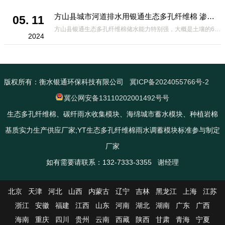
方山县城市河道排水用银通生态多孔纤维棉 渗透性好重量轻
05. 11
方山县银通生态多孔纤维棉储水能力特别强，大概是土壤的6倍，所以在下暴雨或者是严重的雨雪天气时，能将降水量很好的吸收掉，到了天气晴朗之后又会将这些水分蒸发到空气中。这种材料在绿化环保上能起到很大的作用，能够大
2024
版权所有：衡水银通环保科技有限公司
冀ICP备2024055766号-2
冀公网安备13110202001492号号
生态多孔纤维棉、碳纤雨水收集模块、海绵城市蓄水模块、种植岩棉
基质实力生产供应厂家;YT生态多孔纤维棉雨水调蓄模块标准参与制定
厂家
如有需要请联系：132-7333-3355 谢经理
北京
天津
河北
山西
内蒙古
辽宁
吉林
黑龙江
上海
江苏
浙江
安徽
福建
江西
山东
河南
湖北
湖南
广东
广西
海南
重庆
四川
贵州
云南
西藏
陕西
甘肃
青海
宁夏