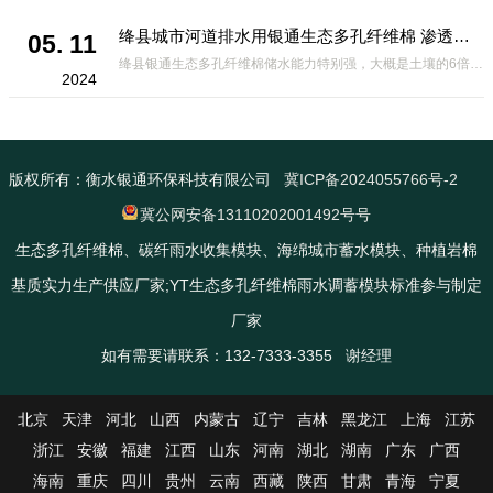
绛县城市河道排水用银通生态多孔纤维棉 渗透性好重量轻
05. 11
绛县银通生态多孔纤维棉储水能力特别强，大概是土壤的6倍，所以在下暴雨或者是严重的雨雪天气时，能将降水量很好的吸收掉，到了天气晴朗之后又会将这些水分蒸发到空气中。这种材料在绿化环保上能起到很大的作用，能够大
2024
版权所有：衡水银通环保科技有限公司
冀ICP备2024055766号-2
冀公网安备13110202001492号号
生态多孔纤维棉、碳纤雨水收集模块、海绵城市蓄水模块、种植岩棉
基质实力生产供应厂家;YT生态多孔纤维棉雨水调蓄模块标准参与制定
厂家
如有需要请联系：132-7333-3355 谢经理
北京
天津
河北
山西
内蒙古
辽宁
吉林
黑龙江
上海
江苏
浙江
安徽
福建
江西
山东
河南
湖北
湖南
广东
广西
海南
重庆
四川
贵州
云南
西藏
陕西
甘肃
青海
宁夏