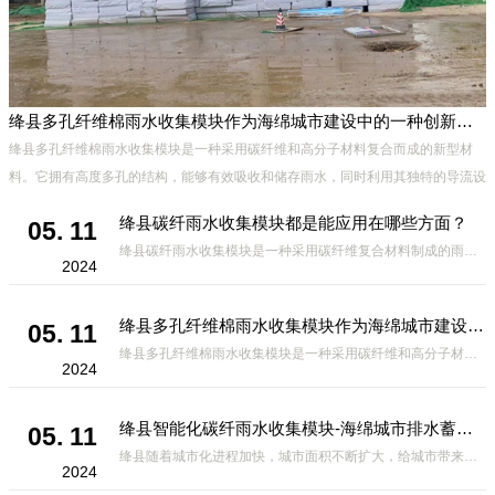
绛县多孔纤维棉雨水收集模块作为海绵城市建设中的一种创新材料
、
绛县多孔纤维棉雨水收集模块是一种采用碳纤维和高分子材料复合而成的新型材
能
料。它拥有高度多孔的结构，能够有效吸收和储存雨水，同时利用其独特的导流设
计，将雨水迅速排出，有效防止城市内涝的发生。此外，该材料还具有
绛县碳纤雨水收集模块都是能应用在哪些方面？
05. 11
绛县碳纤雨水收集模块是一种采用碳纤维复合材料制成的雨水收集装置，具有*、环保、可持续等诸多优点。这种模块的设计独特，结构轻巧且强度高，耐腐蚀，能够在各种环境条件下稳定运行。其广泛的应用领域不仅体现在城市规
2024
绛县多孔纤维棉雨水收集模块作为海绵城市建设中的一种创新材料
05. 11
绛县多孔纤维棉雨水收集模块是一种采用碳纤维和高分子材料复合而成的新型材料。它拥有高度多孔的结构，能够有效吸收和储存雨水，同时利用其独特的导流设计，将雨水迅速排出，有效防止城市内涝的发生。此外，该材料还具有
2024
绛县智能化碳纤雨水收集模块-海绵城市排水蓄水系统的优选项
05. 11
绛县随着城市化进程加快，城市面积不断扩大，给城市带来的问题也随之增加。其中之一就是水资源的短缺。雨水收集是一种解决城市水资源短缺的有效途径。在雨水收集技术中，智能化碳纤雨水收集模块的出现，为解决城市水资源
2024