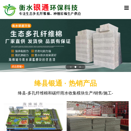
绛县银通 · 热销产品
绛县-多孔纤维棉和碳纤雨水收集模块生产/销售/施工-