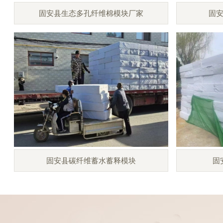
固安县生态多孔纤维棉模块厂家
固
固安县碳纤维蓄水蓄释模块
固