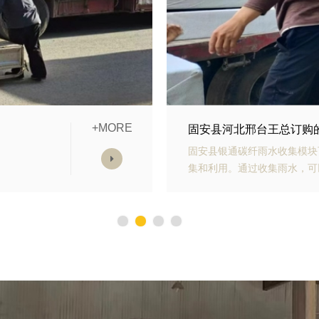
+MORE
模块发货中
固安县山东青岛李经理订
雨水收
固安县银通生态多孔纤维棉具
，减少
能力强、施工方便等优势。模