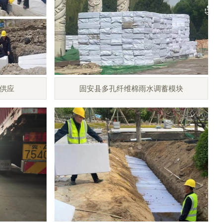
供应
固安县多孔纤维棉雨水调蓄模块