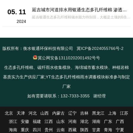
延吉城市河道排水用银通生态多孔纤维棉 渗透性好重量轻
05. 11
延吉银通生态多孔纤维棉储水能力特别强，大概是土壤的6倍，所以在下暴雨或者是严重的雨雪天气时，能将降水量很好的吸收掉，到了天气晴朗之后又会将这些水分蒸发到空气中。这种材料在绿化环保上能起到很大的作用，能够大
2024
版权所有：衡水银通环保科技有限公司
冀ICP备2024055766号-2
冀公网安备13110202001492号号
生态多孔纤维棉、碳纤雨水收集模块、海绵城市蓄水模块、种植岩棉
基质实力生产供应厂家;YT生态多孔纤维棉雨水调蓄模块标准参与制定
厂家
如有需要请联系：132-7333-3355 谢经理
北京
天津
河北
山西
内蒙古
辽宁
吉林
黑龙江
上海
江苏
浙江
安徽
福建
江西
山东
河南
湖北
湖南
广东
广西
海南
重庆
四川
贵州
云南
西藏
陕西
甘肃
青海
宁夏