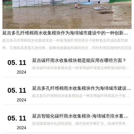
延吉多孔纤维棉雨水收集模块作为海绵城市建设中的一种创新材料
、
延吉多孔纤维棉雨水收集模块是一种采用碳纤维和高分子材料复合而成的新型材
能
料。它拥有高度多孔的结构，能够有效吸收和储存雨水，同时利用其独特的导流设
计，将雨水迅速排出，有效防止城市内涝的发生。此外，该材料还具有
延吉碳纤雨水收集模块都是能应用在哪些方面？
05. 11
延吉碳纤雨水收集模块是一种采用碳纤维复合材料制成的雨水收集装置，具有*、环保、可持续等诸多优点。这种模块的设计独特，结构轻巧且强度高，耐腐蚀，能够在各种环境条件下稳定运行。其广泛的应用领域不仅体现在城市规
2024
延吉多孔纤维棉雨水收集模块作为海绵城市建设中的一种创新材料
05. 11
延吉多孔纤维棉雨水收集模块是一种采用碳纤维和高分子材料复合而成的新型材料。它拥有高度多孔的结构，能够有效吸收和储存雨水，同时利用其独特的导流设计，将雨水迅速排出，有效防止城市内涝的发生。此外，该材料还具有
2024
延吉智能化碳纤雨水收集模块-海绵城市排水蓄水系统的优选项
05. 11
延吉随着城市化进程加快，城市面积不断扩大，给城市带来的问题也随之增加。其中之一就是水资源的短缺。雨水收集是一种解决城市水资源短缺的有效途径。在雨水收集技术中，智能化碳纤雨水收集模块的出现，为解决城市水资源
2024