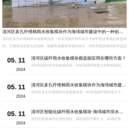
清河区多孔纤维棉雨水收集模块作为海绵城市建设中的一种创新材料
清河区多孔纤维棉雨水收集模块是一种采用碳纤维和高分子材料复合而成的新型材
料。它拥有高度多孔的结构，能够有效吸收和储存雨水，同时利用其独特的导流设
计，将雨水迅速排出，有效防止城市内涝的发生。此外，该材料还具有
清河区碳纤雨水收集模块都是能应用在哪些方面？
05. 11
清河区碳纤雨水收集模块是一种采用碳纤维复合材料制成的雨水收集装置，具有*、环保、可持续等诸多优点。这种模块的设计独特，结构轻巧且强度高，耐腐蚀，能够在各种环境条件下稳定运行。其广泛的应用领域不仅体现在城市规
2024
清河区多孔纤维棉雨水收集模块作为海绵城市建设中的一种创新材料
05. 11
清河区多孔纤维棉雨水收集模块是一种采用碳纤维和高分子材料复合而成的新型材料。它拥有高度多孔的结构，能够有效吸收和储存雨水，同时利用其独特的导流设计，将雨水迅速排出，有效防止城市内涝的发生。此外，该材料还具有
2024
清河区智能化碳纤雨水收集模块-海绵城市排水蓄水系统的优选项
05. 11
清河区随着城市化进程加快，城市面积不断扩大，给城市带来的问题也随之增加。其中之一就是水资源的短缺。雨水收集是一种解决城市水资源短缺的有效途径。在雨水收集技术中，智能化碳纤雨水收集模块的出现，为解决城市水资源
2024