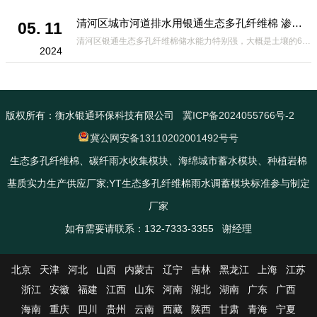
清河区城市河道排水用银通生态多孔纤维棉 渗透性好重量轻
05. 11
清河区银通生态多孔纤维棉储水能力特别强，大概是土壤的6倍，所以在下暴雨或者是严重的雨雪天气时，能将降水量很好的吸收掉，到了天气晴朗之后又会将这些水分蒸发到空气中。这种材料在绿化环保上能起到很大的作用，能够大
2024
版权所有：衡水银通环保科技有限公司
冀ICP备2024055766号-2
冀公网安备13110202001492号号
生态多孔纤维棉、碳纤雨水收集模块、海绵城市蓄水模块、种植岩棉
基质实力生产供应厂家;YT生态多孔纤维棉雨水调蓄模块标准参与制定
厂家
如有需要请联系：132-7333-3355 谢经理
北京
天津
河北
山西
内蒙古
辽宁
吉林
黑龙江
上海
江苏
浙江
安徽
福建
江西
山东
河南
湖北
湖南
广东
广西
海南
重庆
四川
贵州
云南
西藏
陕西
甘肃
青海
宁夏