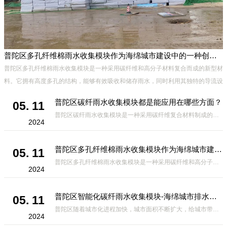
普陀区多孔纤维棉雨水收集模块作为海绵城市建设中的一种创新材料
普陀区多孔纤维棉雨水收集模块是一种采用碳纤维和高分子材料复合而成的新型材
料。它拥有高度多孔的结构，能够有效吸收和储存雨水，同时利用其独特的导流设
计，将雨水迅速排出，有效防止城市内涝的发生。此外，该材料还具有
普陀区碳纤雨水收集模块都是能应用在哪些方面？
05. 11
普陀区碳纤雨水收集模块是一种采用碳纤维复合材料制成的雨水收集装置，具有*、环保、可持续等诸多优点。这种模块的设计独特，结构轻巧且强度高，耐腐蚀，能够在各种环境条件下稳定运行。其广泛的应用领域不仅体现在城市规
2024
普陀区多孔纤维棉雨水收集模块作为海绵城市建设中的一种创新材料
05. 11
普陀区多孔纤维棉雨水收集模块是一种采用碳纤维和高分子材料复合而成的新型材料。它拥有高度多孔的结构，能够有效吸收和储存雨水，同时利用其独特的导流设计，将雨水迅速排出，有效防止城市内涝的发生。此外，该材料还具有
2024
普陀区智能化碳纤雨水收集模块-海绵城市排水蓄水系统的优选项
05. 11
普陀区随着城市化进程加快，城市面积不断扩大，给城市带来的问题也随之增加。其中之一就是水资源的短缺。雨水收集是一种解决城市水资源短缺的有效途径。在雨水收集技术中，智能化碳纤雨水收集模块的出现，为解决城市水资源
2024