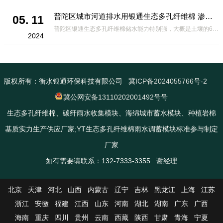
普陀区城市河道排水用银通生态多孔纤维棉 渗透性好重量轻
05. 11
普陀区银通生态多孔纤维棉储水能力特别强，大概是土壤的6倍，所以在下暴雨或者是严重的雨雪天气时，能将降水量很好的吸收掉，到了天气晴朗之后又会将这些水分蒸发到空气中。这种材料在绿化环保上能起到很大的作用，能够大
2024
版权所有：衡水银通环保科技有限公司
冀ICP备2024055766号-2
冀公网安备13110202001492号号
生态多孔纤维棉、碳纤雨水收集模块、海绵城市蓄水模块、种植岩棉
基质实力生产供应厂家;YT生态多孔纤维棉雨水调蓄模块标准参与制定
厂家
如有需要请联系：132-7333-3355 谢经理
北京
天津
河北
山西
内蒙古
辽宁
吉林
黑龙江
上海
江苏
浙江
安徽
福建
江西
山东
河南
湖北
湖南
广东
广西
海南
重庆
四川
贵州
云南
西藏
陕西
甘肃
青海
宁夏