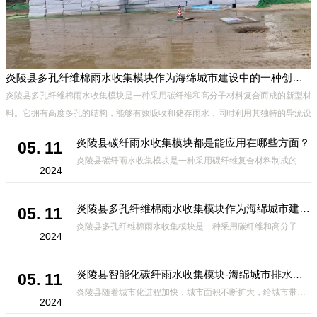
炎陵县多孔纤维棉雨水收集模块作为海绵城市建设中的一种创新材料
炎陵县多孔纤维棉雨水收集模块是一种采用碳纤维和高分子材料复合而成的新型材
料。它拥有高度多孔的结构，能够有效吸收和储存雨水，同时利用其独特的导流设
计，将雨水迅速排出，有效防止城市内涝的发生。此外，该材料还具有
炎陵县碳纤雨水收集模块都是能应用在哪些方面？
05. 11
炎陵县碳纤雨水收集模块是一种采用碳纤维复合材料制成的雨水收集装置，具有*、环保、可持续等诸多优点。这种模块的设计独特，结构轻巧且强度高，耐腐蚀，能够在各种环境条件下稳定运行。其广泛的应用领域不仅体现在城市规
2024
炎陵县多孔纤维棉雨水收集模块作为海绵城市建设中的一种创新材料
05. 11
炎陵县多孔纤维棉雨水收集模块是一种采用碳纤维和高分子材料复合而成的新型材料。它拥有高度多孔的结构，能够有效吸收和储存雨水，同时利用其独特的导流设计，将雨水迅速排出，有效防止城市内涝的发生。此外，该材料还具有
2024
炎陵县智能化碳纤雨水收集模块-海绵城市排水蓄水系统的优选项
05. 11
炎陵县随着城市化进程加快，城市面积不断扩大，给城市带来的问题也随之增加。其中之一就是水资源的短缺。雨水收集是一种解决城市水资源短缺的有效途径。在雨水收集技术中，智能化碳纤雨水收集模块的出现，为解决城市水资源
2024