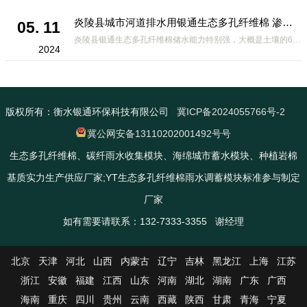
炎陵县城市河道排水用银通生态多孔纤维棉 渗透性好重量轻
05. 11
炎陵县银通生态多孔纤维棉储水能力特别强，大概是土壤的6倍，所以在下暴雨或者是严重的雨雪天气时，能将降水量很好的吸收掉，到了天气晴朗之后又会将这些水分蒸发到空气中。这种材料在绿化环保上能起到很大的作用，能够大
2024
版权所有：衡水银通环保科技有限公司
冀ICP备2024055766号-2
冀公网安备13110202001492号号
生态多孔纤维棉、碳纤雨水收集模块、海绵城市蓄水模块、种植岩棉
基质实力生产供应厂家;YT生态多孔纤维棉雨水调蓄模块标准参与制定
厂家
如有需要请联系：132-7333-3355 谢经理
北京
天津
河北
山西
内蒙古
辽宁
吉林
黑龙江
上海
江苏
浙江
安徽
福建
江西
山东
河南
湖北
湖南
广东
广西
海南
重庆
四川
贵州
云南
西藏
陕西
甘肃
青海
宁夏