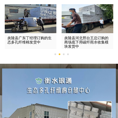
炎陵县广东丁经理订购的生
炎陵县河北邢台王总订购的
态多孔纤维棉发货中
商场底下用碳纤雨水收集模
块发货中