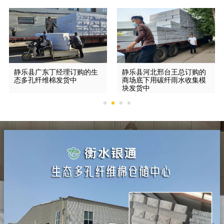
静乐县广东丁经理订购的生
静乐县河北邢台王总订购的
态多孔纤维棉发货中
商场底下用碳纤雨水收集模
块发货中