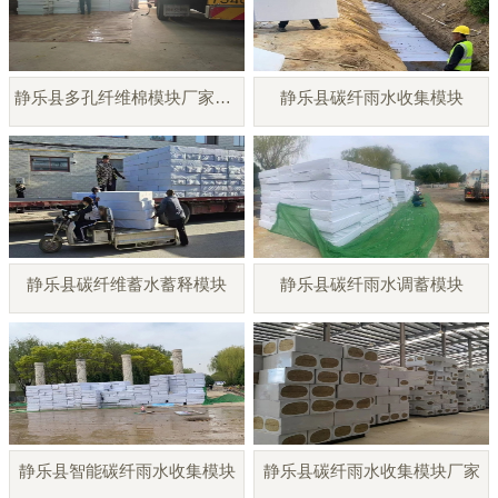
静乐县多孔纤维棉模块厂家直销
静乐县碳纤雨水收集模块
静乐县碳纤维蓄水蓄释模块
静乐县碳纤雨水调蓄模块
静乐县智能碳纤雨水收集模块
静乐县碳纤雨水收集模块厂家