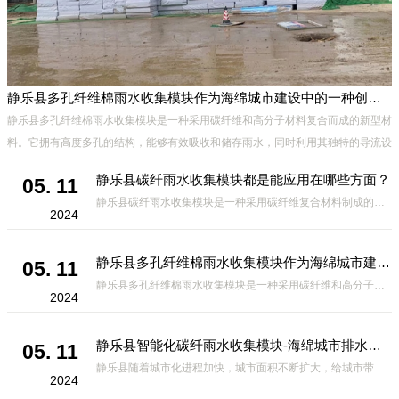
静乐县多孔纤维棉雨水收集模块作为海绵城市建设中的一种创新材料
静乐县多孔纤维棉雨水收集模块是一种采用碳纤维和高分子材料复合而成的新型材
料。它拥有高度多孔的结构，能够有效吸收和储存雨水，同时利用其独特的导流设
计，将雨水迅速排出，有效防止城市内涝的发生。此外，该材料还具有
静乐县碳纤雨水收集模块都是能应用在哪些方面？
05. 11
静乐县碳纤雨水收集模块是一种采用碳纤维复合材料制成的雨水收集装置，具有*、环保、可持续等诸多优点。这种模块的设计独特，结构轻巧且强度高，耐腐蚀，能够在各种环境条件下稳定运行。其广泛的应用领域不仅体现在城市规
2024
静乐县多孔纤维棉雨水收集模块作为海绵城市建设中的一种创新材料
05. 11
静乐县多孔纤维棉雨水收集模块是一种采用碳纤维和高分子材料复合而成的新型材料。它拥有高度多孔的结构，能够有效吸收和储存雨水，同时利用其独特的导流设计，将雨水迅速排出，有效防止城市内涝的发生。此外，该材料还具有
2024
静乐县智能化碳纤雨水收集模块-海绵城市排水蓄水系统的优选项
05. 11
静乐县随着城市化进程加快，城市面积不断扩大，给城市带来的问题也随之增加。其中之一就是水资源的短缺。雨水收集是一种解决城市水资源短缺的有效途径。在雨水收集技术中，智能化碳纤雨水收集模块的出现，为解决城市水资源
2024