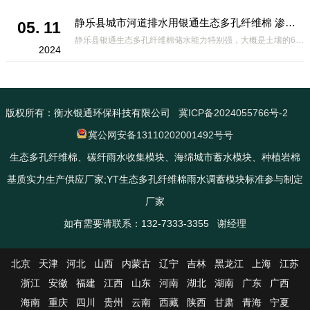
静乐县城市河道排水用银通生态多孔纤维棉 渗透性好重量轻
05. 11
静乐县银通生态多孔纤维棉储水能力特别强，大概是土壤的6倍，所以在下暴雨或者是严重的雨雪天气时，能将降水量很好的吸收掉，到了天气晴朗之后又会将这些水分蒸发到空气中。这种材料在绿化环保上能起到很大的作用，能够大
2024
版权所有：衡水银通环保科技有限公司
冀ICP备2024055766号-2
冀公网安备13110202001492号号
生态多孔纤维棉、碳纤雨水收集模块、海绵城市蓄水模块、种植岩棉
基质实力生产供应厂家;YT生态多孔纤维棉雨水调蓄模块标准参与制定
厂家
如有需要请联系：132-7333-3355 谢经理
北京
天津
河北
山西
内蒙古
辽宁
吉林
黑龙江
上海
江苏
浙江
安徽
福建
江西
山东
河南
湖北
湖南
广东
广西
海南
重庆
四川
贵州
云南
西藏
陕西
甘肃
青海
宁夏